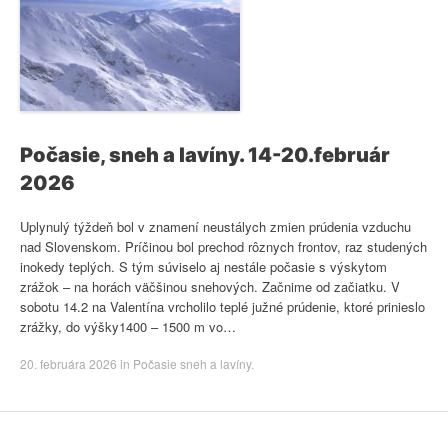
Počasie, sneh a lavíny. 14-20.február
2026
Uplynulý týždeň bol v znamení neustálych zmien prúdenia vzduchu
nad Slovenskom. Príčinou bol prechod rôznych frontov, raz studených
inokedy teplých. S tým súviselo aj nestále počasie s výskytom
zrážok – na horách väčšinou snehových. Začnime od začiatku. V
sobotu 14.2 na Valentína vrcholilo teplé južné prúdenie, ktoré prinieslo
zrážky, do výšky1400 – 1500 m vo…
20. februára 2026
in
Počasie sneh a lavíny
.