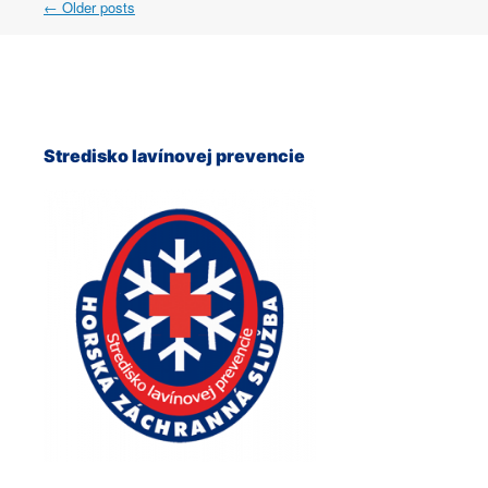
Post
←
Older posts
navigation
Stredisko lavínovej prevencie