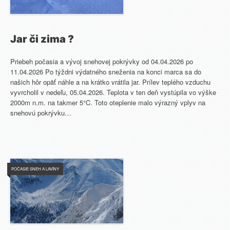
Jar či zima ?
Priebeh počasia a vývoj snehovej pokrývky od 04.04.2026 po
11.04.2026 Po týždni výdatného sneženia na konci marca sa do
našich hôr opäť náhle a na krátko vrátila jar. Prílev teplého vzduchu
vyvrcholil v nedeľu, 05.04.2026. Teplota v ten deň vystúpila vo výške
2000m n.m. na takmer 5°C. Toto oteplenie malo výrazný vplyv na
snehovú pokrývku…
POČASIE SNEH A LAVÍNY