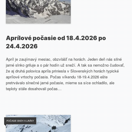
Aprílové počasie od 18.4.2026 po
24.4.2026
Apríl je zaujímavý mesiac, obzvlášť na horách. Jeden deň nás silné
jarné slnko griluje a o pár hodín už sneží. A tak sa nemožno čudovať,
že aj druhá polovica apríla priniesla v Slovenských horách typické
aprílové vrtochy počasia. Počas víkendu 18-19.4.2026 ešte
pretrvávalo slnečné jarné počasie, mierne sa síce ochladilo, ale
teploty stále dosahovali počas…
POČASIE SNEH A LAVÍNY