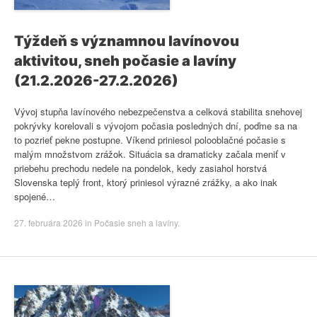
Týždeň s významnou lavínovou
aktivitou, sneh počasie a lavíny
(21.2.2026-27.2.2026)
Vývoj stupňa lavínového nebezpečenstva a celková stabilita snehovej
pokrývky korelovali s vývojom počasia posledných dní, poďme sa na
to pozrieť pekne postupne. Víkend priniesol polooblačné počasie s
malým množstvom zrážok. Situácia sa dramaticky začala meniť v
priebehu prechodu nedele na pondelok, kedy zasiahol horstvá
Slovenska teplý front, ktorý priniesol výrazné zrážky, a ako inak
spojené…
27. februára 2026
in
Počasie sneh a lavíny
.