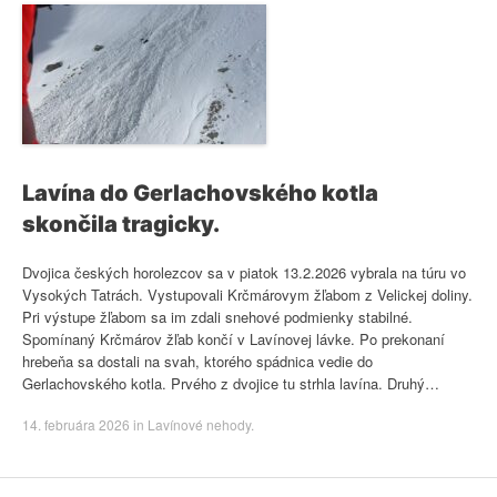
Lavína do Gerlachovského kotla
skončila tragicky.
Dvojica českých horolezcov sa v piatok 13.2.2026 vybrala na túru vo
Vysokých Tatrách. Vystupovali Krčmárovym žľabom z Velickej doliny.
Pri výstupe žľabom sa im zdali snehové podmienky stabilné.
Spomínaný Krčmárov žľab končí v Lavínovej lávke. Po prekonaní
hrebeňa sa dostali na svah, ktorého spádnica vedie do
Gerlachovského kotla. Prvého z dvojice tu strhla lavína. Druhý…
14. februára 2026
in
Lavínové nehody
.