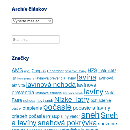
Archív článkov
Archív
článkov
Search
Značky
AMS
HZS
Chopok
Inštruktáž
December
apríl
doskové lavíny
lavína
jar
lavínová
laviny
lavinova prevencia
konferencia
lavínová nehoda
lavínová
aktivita
lavíny
prevencia
Malá
lavínová situácia
lavínový batoh
Nízke Tatry
Fatra
ochladenie
nový sneh
nehoda
počasie
počasie a lavíny
oteplenie
odstrel
sneh
Sneh
priebeh počasia
Príslop
silný vietor
a lavíny
snehová pokrývka
sneženie
stredisko lavínovej
stabilita snehovej pokrývky