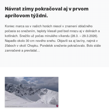
Návrat zimy pokračoval aj v prvom
aprílovom týždni.
Koniec marca sa v našich horách niesol v znamení oblačného
počasia so snežením, teploty klesali pod bod mrazu aj v dolinách a
kotlinách. Snežilo už počas minulého víkendu (28.3. – 29.3.2026).
Napadlo okolo 30 cm nového snehu. Objavili sa aj lavíny, najmä v
žľaboch v okolí Chopku. Pondelok sneženie pokračovalo. Bolo stále
zamračené a prevládal…