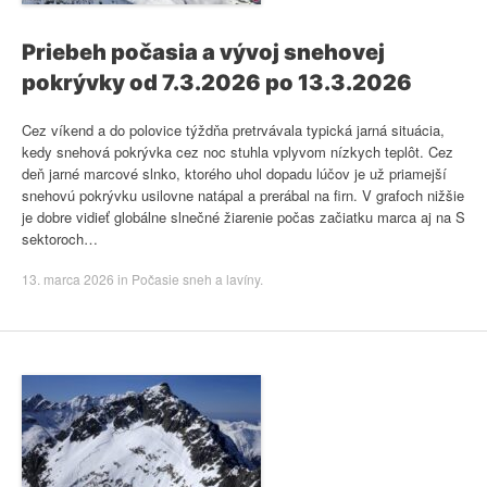
Priebeh počasia a vývoj snehovej
pokrývky od 7.3.2026 po 13.3.2026
Cez víkend a do polovice týždňa pretrvávala typická jarná situácia,
kedy snehová pokrývka cez noc stuhla vplyvom nízkych teplôt. Cez
deň jarné marcové slnko, ktorého uhol dopadu lúčov je už priamejší
snehovú pokrývku usilovne natápal a prerábal na firn. V grafoch nižšie
je dobre vidieť globálne slnečné žiarenie počas začiatku marca aj na S
sektoroch…
13. marca 2026
in
Počasie sneh a lavíny
.