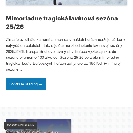
Mimoriadne tragická lavínová sezóna
25/26
Zima je už dlhšie za nami a sneh sa v našich horách udržuje už iba v
najvyšších polohách, takže je čas na zhodnotenie lavínovej sezóny
2025/2026. Európa Snehové lavíny si v Európe vyžiadajú každú
sezónu priemerne 100 životov. Sezóna 25-26 bola ale mimoriadne
tragická, keď v Európskych horách zahynulo až 150 ľudí (v minulej
sezóne…
Continue reading →
POČASIE SNEH A LAVÍNY