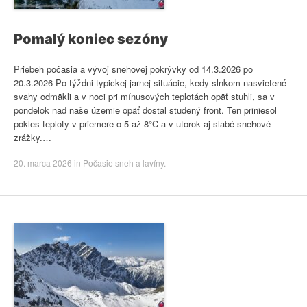
Pomalý koniec sezóny
Priebeh počasia a vývoj snehovej pokrývky od 14.3.2026 po
20.3.2026 Po týždni typickej jarnej situácie, kedy slnkom nasvietené
svahy odmäkli a v noci pri mínusových teplotách opäť stuhli, sa v
pondelok nad naše územie opäť dostal studený front. Ten priniesol
pokles teploty v priemere o 5 až 8°C a v utorok aj slabé snehové
zrážky.…
20. marca 2026
in
Počasie sneh a lavíny
.