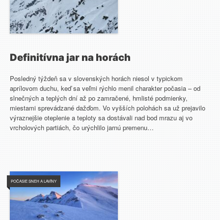
Definitívna jar na horách
Posledný týždeň sa v slovenských horách niesol v typickom
aprílovom duchu, keď sa veľmi rýchlo menil charakter počasia – od
slnečných a teplých dní až po zamračené, hmlisté podmienky,
miestami sprevádzané dažďom. Vo vyšších polohách sa už prejavilo
výraznejšie oteplenie a teploty sa dostávali nad bod mrazu aj vo
vrcholových partiách, čo urýchlilo jarnú premenu…
POČASIE SNEH A LAVÍNY