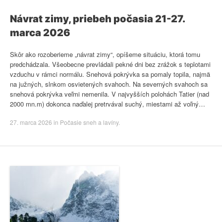
Návrat zimy, priebeh počasia 21-27.
marca 2026
Skôr ako rozoberieme „návrat zimy“, opíšeme situáciu, ktorá tomu
predchádzala. Všeobecne prevládali pekné dni bez zrážok s teplotami
vzduchu v rámci normálu. Snehová pokrývka sa pomaly topila, najmä
na južných, slnkom osvietených svahoch. Na severných svahoch sa
snehová pokrývka veľmi nemenila. V najvyšších polohách Tatier (nad
2000 mn.m) dokonca naďalej pretrvával suchý, miestami až voľný…
27. marca 2026
in
Počasie sneh a lavíny
.