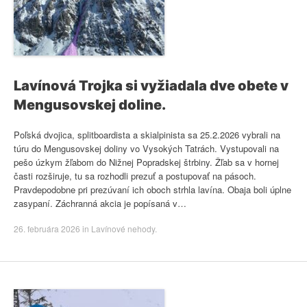
Lavínová Trojka si vyžiadala dve obete v
Mengusovskej doline.
Poľská dvojica, splitboardista a skialpinista sa 25.2.2026 vybrali na
túru do Mengusovskej doliny vo Vysokých Tatrách. Vystupovali na
pešo úzkym žľabom do Nižnej Popradskej štrbiny. Žľab sa v hornej
časti rozširuje, tu sa rozhodli prezuť a postupovať na pásoch.
Pravdepodobne pri prezúvaní ich oboch strhla lavína. Obaja boli úplne
zasypaní. Záchranná akcia je popísaná v…
26. februára 2026
in
Lavínové nehody
.