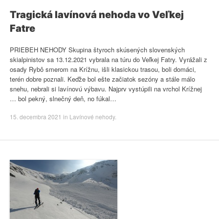
Tragická lavínová nehoda vo Veľkej
Fatre
PRIEBEH NEHODY Skupina štyroch skúsených slovenských
skialpinistov sa 13.12.2021 vybrala na túru do Veľkej Fatry. Vyrážali z
osady Rybô smerom na Krížnu, išli klasickou trasou, boli domáci,
terén dobre poznali. Keďže bol ešte začiatok sezóny a stále málo
snehu, nebrali si lavínovú výbavu. Najprv vystúpili na vrchol Krížnej
… bol pekný, slnečný deň, no fúkal…
15. decembra 2021
in
Lavínové nehody
.