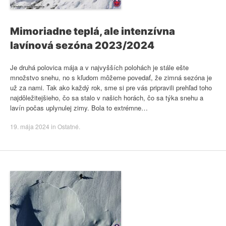
Mimoriadne teplá, ale intenzívna
lavínová sezóna 2023/2024
Je druhá polovica mája a v najvyšších polohách je stále ešte
množstvo snehu, no s kľudom môžeme povedať, že zimná sezóna je
už za nami. Tak ako každý rok, sme si pre vás pripravili prehľad toho
najdôležitejšieho, čo sa stalo v našich horách, čo sa týka snehu a
lavín počas uplynulej zimy. Bola to extrémne…
19. mája 2024
in
Ostatné
.