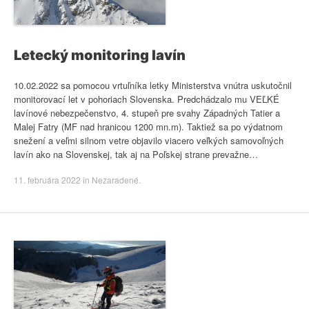
Letecký monitoring lavín
10.02.2022 sa pomocou vrtuľníka letky Ministerstva vnútra uskutočnil
monitorovací let v pohoriach Slovenska. Predchádzalo mu VEĽKÉ
lavínové nebezpečenstvo, 4. stupeň pre svahy Západných Tatier a
Malej Fatry (MF nad hranicou 1200 mn.m). Taktiež sa po výdatnom
snežení a veľmi silnom vetre objavilo viacero veľkých samovoľných
lavín ako na Slovenskej, tak aj na Poľskej strane prevažne…
11. februára 2022
in
Nezaradené
.