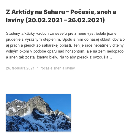
Z Arktídy na Saharu – Počasie, sneh a
lavíny (20.02.2021 – 26.02.2021)
Studený arktický vzduch zo severu pre zmenu vystriedalo južné
prúdenie s výrazným oteplením. Spolu s ním do našej oblasti dovialo
aj prach a piesok zo saharskej oblasti. Ten je síce nepatrne viditeľný
voľným okom v podobe oparu nad horizontom, ale na zem nedopadol
a sneh tak zostal žiarivo biely. Na to aby piesok z ovzdušia…
26. februára 2021
in
Počasie sneh a lavíny
.