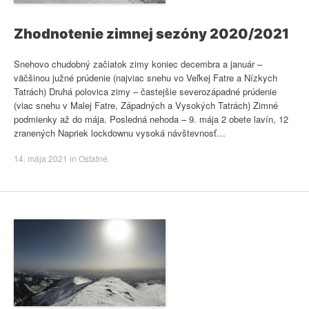
Zhodnotenie zimnej sezóny 2020/2021
Snehovo chudobný začiatok zimy koniec decembra a január –
väčšinou južné prúdenie (najviac snehu vo Veľkej Fatre a Nízkych
Tatrách) Druhá polovica zimy – častejšie severozápadné prúdenie
(viac snehu v Malej Fatre, Západných a Vysokých Tatrách) Zimné
podmienky až do mája. Posledná nehoda – 9. mája 2 obete lavín, 12
zranených Napriek lockdownu vysoká návštevnosť…
14. mája 2021
in
Ostatné
.