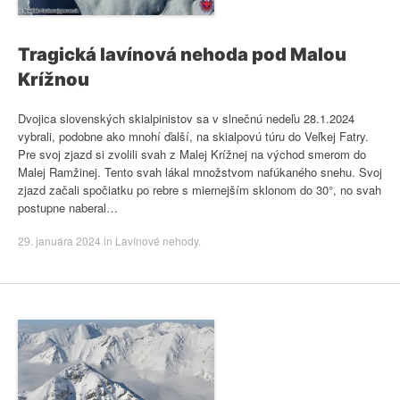
Tragická lavínová nehoda pod Malou
Krížnou
Dvojica slovenských skialpinistov sa v slnečnú nedeľu 28.1.2024
vybrali, podobne ako mnohí ďalší, na skialpovú túru do Veľkej Fatry.
Pre svoj zjazd si zvolili svah z Malej Krížnej na východ smerom do
Malej Ramžinej. Tento svah lákal množstvom nafúkaného snehu. Svoj
zjazd začali spočiatku po rebre s miernejším sklonom do 30°, no svah
postupne naberal…
29. januára 2024
in
Lavínové nehody
.