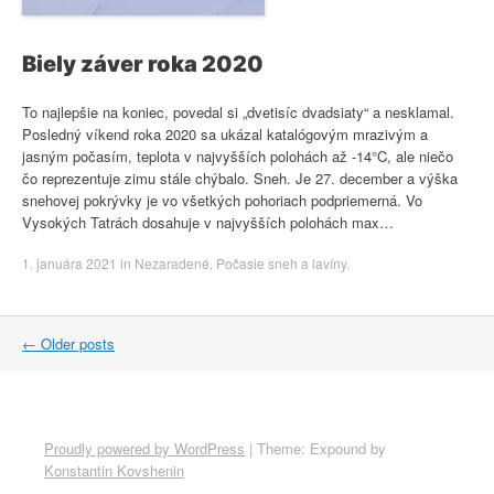
Biely záver roka 2020
To najlepšie na koniec, povedal si „dvetisíc dvadsiaty“ a nesklamal.
Posledný víkend roka 2020 sa ukázal katalógovým mrazivým a
jasným počasím, teplota v najvyšších polohách až -14°C, ale niečo
čo reprezentuje zimu stále chýbalo. Sneh. Je 27. december a výška
snehovej pokrývky je vo všetkých pohoriach podpriemerná. Vo
Vysokých Tatrách dosahuje v najvyšších polohách max…
1. januára 2021
in
Nezaradené
,
Počasie sneh a lavíny
.
Post
←
Older posts
navigation
Proudly powered by WordPress
|
Theme: Expound by
Konstantin Kovshenin