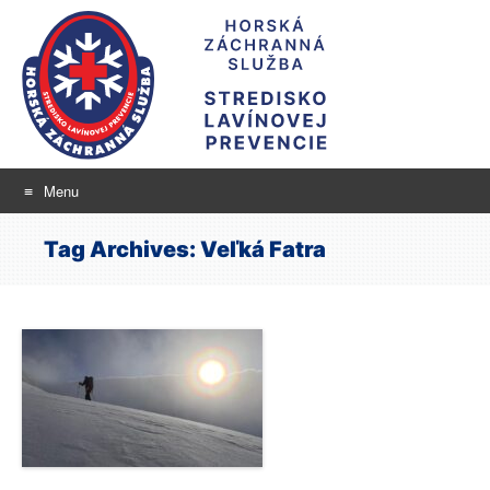
Menu
Stredisko lavínovej
Skip
aktuálne informácie o snehu a lavínovom nebezpečenstve
Tag Archives:
Veľká Fatra
to
prevencie
content