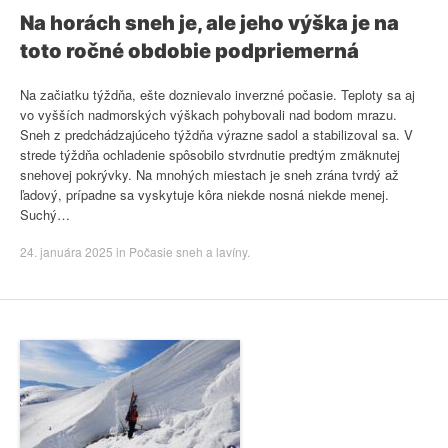
Na horách sneh je, ale jeho výška je na
toto ročné obdobie podpriemerná
Na začiatku týždňa, ešte doznievalo inverzné počasie. Teploty sa aj
vo vyšších nadmorských výškach pohybovali nad bodom mrazu.
Sneh z predchádzajúceho týždňa výrazne sadol a stabilizoval sa. V
strede týždňa ochladenie spôsobilo stvrdnutie predtým zmäknutej
snehovej pokrývky. Na mnohých miestach je sneh zrána tvrdý až
ľadový, prípadne sa vyskytuje kôra niekde nosná niekde menej.
Suchý…
24. januára 2025
in
Počasie sneh a lavíny
.