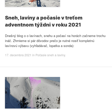
Sneh, lavíny a počasie v treťom
adventnom týždni v roku 2021
Dnešný blog o o lavínach, snehu a počasí na horách začneme trochu
ináč. Zhrnieme si pár dôvodov prečo je nutné nosiť kompletnú
lavínovú výbavu (vyhľadávač, lopatka a sonda):
17. decembra 2021
in
Počasie sneh a lavíny
.