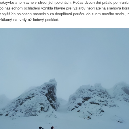
pokrývke a to hlavne v stredných polohách. Počas dvoch dní pršalo po hrani
o následnom ochladení vznikla hlavne pre lyžiarov neprijateľná snehová kôr
o vyšších polohách nasnežilo za dvojdňovú periódu do 10cm nového snehu, r
fúkaný na tvrdý až ľadový podklad.