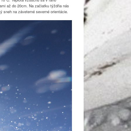
tami až do 20cm. Na začiatku týždňa nás
ý sneh na záveterné severné orientácie.