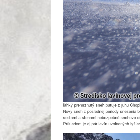
ľahký premrznutý sneh putuje z juhu Chop
Nový sneh z poslednej periódy sneženia b
sedlami a stenami nebezpečné snehové do
Príkladom je aj pár lavín uvoľnených lyž