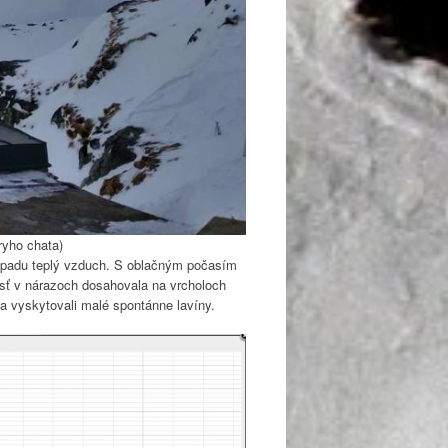
ryho chata)
 západu teplý vzduch. S oblačným počasím
osť v nárazoch dosahovala na vrcholoch
 vyskytovali malé spontánne lavíny.