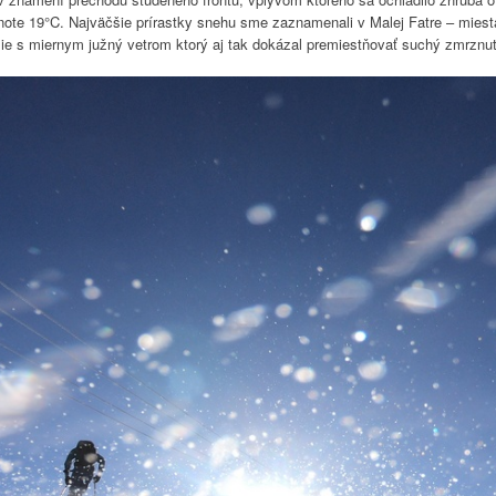
note 19°C. Najväčšie prírastky snehu sme zaznamenali v Malej Fatre – mies
sie s miernym južný vetrom ktorý aj tak dokázal premiestňovať suchý zmrznut