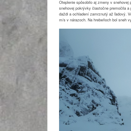
Oteplenie spôsobilo aj zmeny v snehovej 
snehovej pokrývky čiastočne premočila a p
daždi a ochladení zamrznutý až ľadový. V
m/s v nárazoch. Na hrebeňoch bol sneh vy