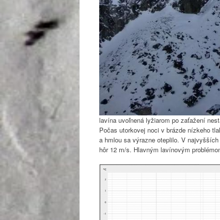
lavína uvoľnená lyžiarom po zaťažení nest
Počas utorkovej noci v brázde nízkeho tl
a hmlou sa výrazne oteplilo. V najvyšších
hôr 12 m/s. Hlavným lavínovým problémom