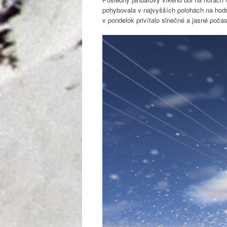
pohybovala v najvyšších polohách na hod
v pondelok privítalo slnečné a jasné poča