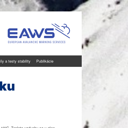
ly a testy stability
Publikácie
tku
 10°C. Teplota vzduchu sa v ráno