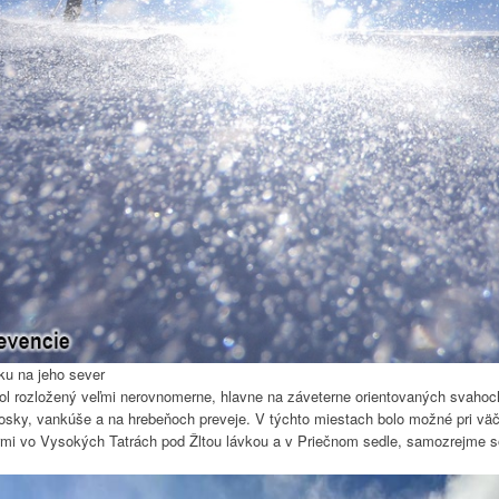
ku na jeho sever
ol rozložený veľmi nerovnomerne, hlavne na záveterne orientovaných svahoch
sky, vankúše a na hrebeňoch preveje. V týchto miestach bolo možné pri väč
iarmi vo Vysokých Tatrách pod Žltou lávkou a v Priečnom sedle, samozrejme