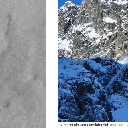
lavína na slnkom nasvietených svahoch na