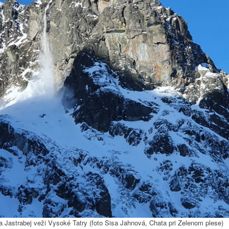
 Jastrabej veži Vysoké Tatry (foto Sisa Jahnová, Chata pri Zelenom plese)