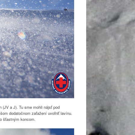
 (JV a J). Tu sme mohli nájsť pod
šom dodatočnom zaťažení uvoľniť lavínu.
 so šťastným koncom.