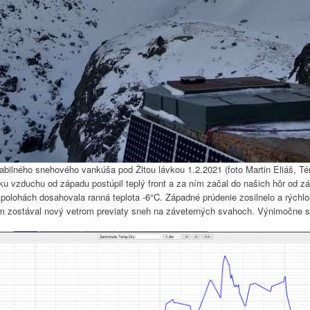
abilného snehového vankúša pod Žltou lávkou 1.2.2021 (foto Martin Eliáš, Té
aku vzduchu od západu postúpil teplý front a za ním začal do našich hôr od
 polohách dosahovala ranná teplota -6°C. Západné prúdenie zosilnelo a rýchl
 zostával nový vetrom previaty sneh na záveterných svahoch. Výnimočne sa