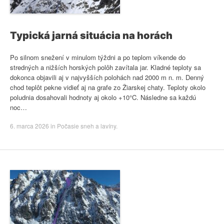
Typická jarná situácia na horách
Po silnom snežení v minulom týždni a po teplom víkende do
stredných a nižších horských polôh zavítala jar. Kladné teploty sa
dokonca objavili aj v najvyšších polohách nad 2000 m n. m. Denný
chod teplôt pekne vidieť aj na grafe zo Žiarskej chaty. Teploty okolo
poludnia dosahovali hodnoty aj okolo +10°C. Následne sa každú
noc…
6. marca 2026
in
Počasie sneh a lavíny
.