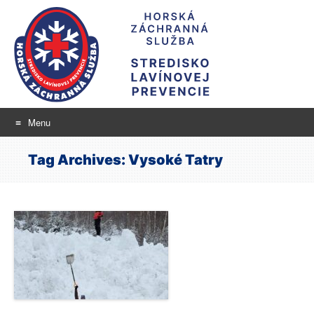
Menu
Stredisko lavínovej
Skip
aktuálne informácie o snehu a lavínovom nebezpečenstve
Tag Archives:
Vysoké Tatry
to
prevencie
content