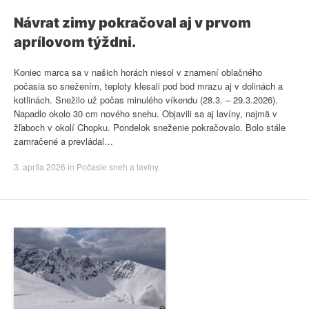
Návrat zimy pokračoval aj v prvom
aprílovom týždni.
Koniec marca sa v našich horách niesol v znamení oblačného
počasia so snežením, teploty klesali pod bod mrazu aj v dolinách a
kotlinách. Snežilo už počas minulého víkendu (28.3. – 29.3.2026).
Napadlo okolo 30 cm nového snehu. Objavili sa aj lavíny, najmä v
žľaboch v okolí Chopku. Pondelok sneženie pokračovalo. Bolo stále
zamračené a prevládal…
3. apríla 2026
in
Počasie sneh a lavíny
.