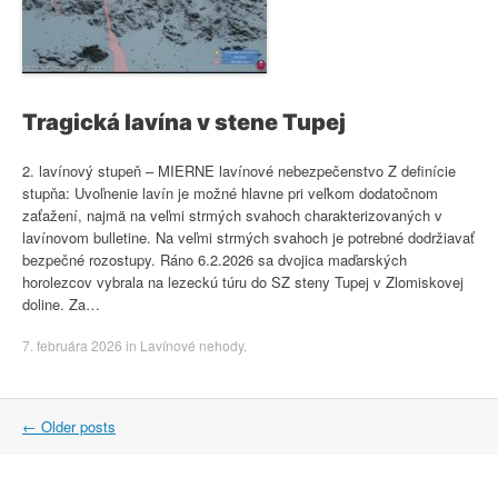
Tragická lavína v stene Tupej
2. lavínový stupeň – MIERNE lavínové nebezpečenstvo Z definície
stupňa: Uvoľnenie lavín je možné hlavne pri veľkom dodatočnom
zaťažení, najmä na veľmi strmých svahoch charakterizovaných v
lavínovom bulletine. Na veľmi strmých svahoch je potrebné dodržiavať
bezpečné rozostupy. Ráno 6.2.2026 sa dvojica maďarských
horolezcov vybrala na lezeckú túru do SZ steny Tupej v Zlomiskovej
doline. Za…
7. februára 2026
in
Lavínové nehody
.
Post
←
Older posts
navigation