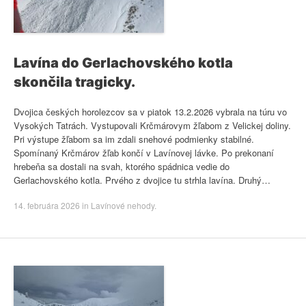
Lavína do Gerlachovského kotla
skončila tragicky.
Dvojica českých horolezcov sa v piatok 13.2.2026 vybrala na túru vo
Vysokých Tatrách. Vystupovali Krčmárovym žľabom z Velickej doliny.
Pri výstupe žľabom sa im zdali snehové podmienky stabilné.
Spomínaný Krčmárov žľab končí v Lavínovej lávke. Po prekonaní
hrebeňa sa dostali na svah, ktorého spádnica vedie do
Gerlachovského kotla. Prvého z dvojice tu strhla lavína. Druhý…
14. februára 2026
in
Lavínové nehody
.