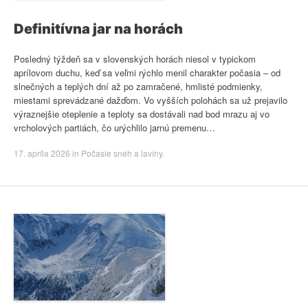
Definitívna jar na horách
Posledný týždeň sa v slovenských horách niesol v typickom
aprílovom duchu, keď sa veľmi rýchlo menil charakter počasia – od
slnečných a teplých dní až po zamračené, hmlisté podmienky,
miestami sprevádzané dažďom. Vo vyšších polohách sa už prejavilo
výraznejšie oteplenie a teploty sa dostávali nad bod mrazu aj vo
vrcholových partiách, čo urýchlilo jarnú premenu…
17. apríla 2026
in
Počasie sneh a lavíny
.