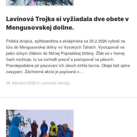
Lavínová Trojka si vyžiadala dve obete v
Mengusovskej doline.
Poľská dvojica, splitboardista a skialpinista sa 25.2.2026 vybrali na
túru do Mengusovskej doliny vo Vysokých Tatrách. Vystupovali na
pešo úzkym žľabom do Nižnej Popradskej štrbiny. Žľab sa v hornej
časti rozširuje, tu sa rozhodli prezuť a postupovať na pásoch.
Pravdepodobne pri prezúvaní ich oboch strhla lavína. Obaja boli úplne
zasypaní. Záchranná akcia je popísaná v…
26. februára 2026
in
Lavínové nehody
.