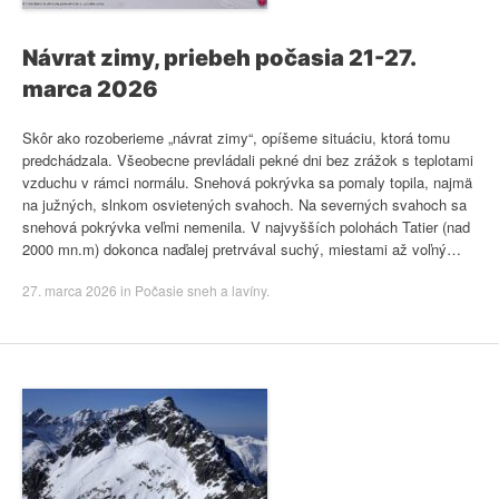
Návrat zimy, priebeh počasia 21-27.
marca 2026
Skôr ako rozoberieme „návrat zimy“, opíšeme situáciu, ktorá tomu
predchádzala. Všeobecne prevládali pekné dni bez zrážok s teplotami
vzduchu v rámci normálu. Snehová pokrývka sa pomaly topila, najmä
na južných, slnkom osvietených svahoch. Na severných svahoch sa
snehová pokrývka veľmi nemenila. V najvyšších polohách Tatier (nad
2000 mn.m) dokonca naďalej pretrvával suchý, miestami až voľný…
27. marca 2026
in
Počasie sneh a lavíny
.