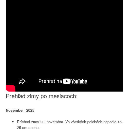
Prehľad zimy po mesiacoch:
November 2025
Príchod zimy 20. novembra. Vo všetkých polohách napadlo 15-
25 cm snehu.