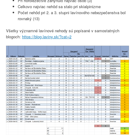
Pri horolezectve zahynulo najviac osôb (3)
Celkovo najviac nehôd sa stalo pri skialpinizme
Počet nehôd pri 2. a 3. stupni lavínového nebezpečenstva bol
rovnaký (13)
Všetky významné lavínové nehody sú popísané v samostatných
blogoch:
https://blog.laviny.sk/?cat=2