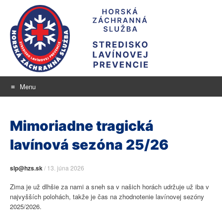
Menu
Stredisko lavínovej
Skip
aktuálne informácie o snehu a lavínovom nebezpečenstve
to
prevencie
Mimoriadne tragická
content
lavínová sezóna 25/26
slp@hzs.sk
/
13. júna 2026
Zima je už dlhšie za nami a sneh sa v našich horách udržuje už iba v
najvyšších polohách, takže je čas na zhodnotenie lavínovej sezóny
2025/2026.