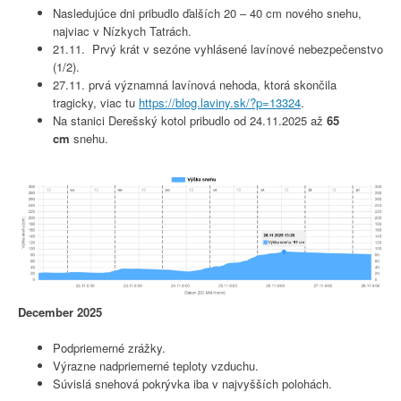
Nasledujúce dni pribudlo ďalších 20 – 40 cm nového snehu,
najviac v Nízkych Tatrách.
21.11. Prvý krát v sezóne vyhlásené lavínové nebezpečenstvo
(1/2).
27.11. prvá významná lavínová nehoda, ktorá skončila
tragicky, viac tu
https://blog.laviny.sk/?p=13324
.
Na stanici Derešský kotol pribudlo od 24.11.2025 až
65
cm
snehu.
December 2025
Podpriemerné zrážky.
Výrazne nadpriemerné teploty vzduchu.
Súvislá snehová pokrývka iba v najvyšších polohách.