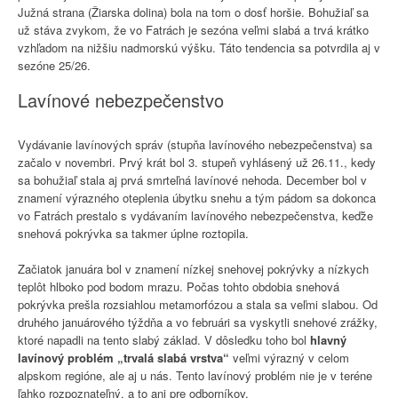
Južná strana (Žiarska dolina) bola na tom o dosť horšie. Bohužiaľ sa
už stáva zvykom, že vo Fatrách je sezóna veľmi slabá a trvá krátko
vzhľadom na nižšiu nadmorskú výšku. Táto tendencia sa potvrdila aj v
sezóne 25/26.
Lavínové nebezpečenstvo
Vydávanie lavínových správ (stupňa lavínového nebezpečenstva) sa
začalo v novembri. Prvý krát bol 3. stupeň vyhlásený už 26.11., kedy
sa bohužiaľ stala aj prvá smrteľná lavínové nehoda. December bol v
znamení výrazného oteplenia úbytku snehu a tým pádom sa dokonca
vo Fatrách prestalo s vydávaním lavínového nebezpečenstva, keďže
snehová pokrývka sa takmer úplne roztopila.
Začiatok januára bol v znamení nízkej snehovej pokrývky a nízkych
teplôt hlboko pod bodom mrazu. Počas tohto obdobia snehová
pokrývka prešla rozsiahlou metamorfózou a stala sa veľmi slabou. Od
druhého januárového týždňa a vo februári sa vyskytli snehové zrážky,
ktoré napadli na tento slabý základ. V dôsledku toho bol
hlavný
lavínový problém „trvalá slabá vrstva“
veľmi výrazný v celom
alpskom regióne, ale aj u nás. Tento lavínový problém nie je v teréne
ľahko rozpoznateľný, a to ani pre odborníkov.