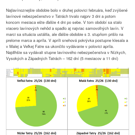
Najlavínoznejšie obdobie bolo v druhej polovici februára, keď zvýšené
lavínové nebezpečenstvo v Tatrách trvalo najprv 3 dni a potom
koncom mesiaca ešte ďalšie 4 dni po sebe. V tom období sa stalo
viacero lavínových nehôd a spadlo aj najviac samovoľných lavín. V
marci sa situácia ustálila, ale ďalšie obdobie s 3. stupňom prišlo na
prelome marca a apríla. V apríli snehová pokrývka postupne klesala a
v Malej a Veľkej Fatre sa ukončilo vydávanie v polovici apríla.
Najdlhšie sa vydávali stupne lavínového nebezpečenstva v Nízkych,
Vysokých a Západných Tatrách – 162 dní (5 mesiacov a 11 dní)