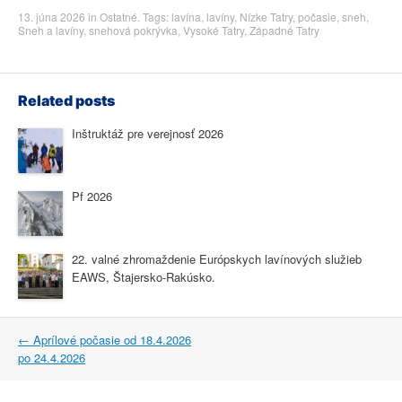
13. júna 2026
in
Ostatné
. Tags:
lavína
,
lavíny
,
Nízke Tatry
,
počasie
,
sneh
,
Sneh a lavíny
,
snehová pokrývka
,
Vysoké Tatry
,
Západné Tatry
Related posts
Inštruktáž pre verejnosť 2026
Pf 2026
22. valné zhromaždenie Európskych lavínových služieb
EAWS, Štajersko-Rakúsko.
Post
←
Aprílové počasie od 18.4.2026
navigation
po 24.4.2026