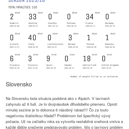
Slovensko
Na Slovensku bola situácia podobná ako v Alpách. V lavínach
zahynulo až 6 ľudí. Je to dvojnásobok dlhodobého priemeru. Oproti
minulej sezóne je to dokonca 6 násobný nárast!!! Čo za touto
negatívnou štatistikou hľadať? Problémom bol špecifický vývoj
počasia. Už na začiatku roka sa vytvorila nestabilná snehová vrstva a
každé ďalšie sneženie predstavovalo problém. Išlo o lavínový problém