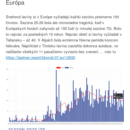
Európa
Snehové lavíny si v Európe vyžiadajú každú sezónu priemerne 100
životov. Sezóna 25-26 bola ale mimoriadne tragická, keď v
Európskych horách zahynulo až 150 ľudí (v minulej sezóne 70). Bolo
to najviac za posledných 10 rokov. Najviac obetí si lavíny vyžiadali v
Taliansku – až 40. V Alpách bola extrémna hlavne perióda koncom
februára. Napríklad v Tirolsku lavína zasiahla dokonca autobus, no
našťastie všetkých 11 pasažierov vyviazlo bez zranení … viac tu
https://lawinen.report/blog/at-07-en/13630