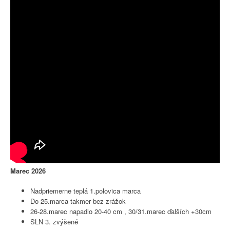
Marec 2026
Nadpriemerne teplá 1.polovica marca
Do 25.marca takmer bez zrážok
26-28.marec napadlo 20-40 cm , 30/31.marec ďalších +30cm
SLN 3. zvýšené