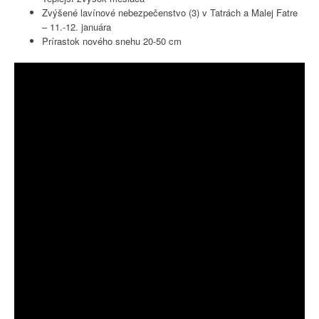
Zvýšené lavínové nebezpečenstvo (3) v Tatrách a Malej Fatre
– 11.-12. januára
Prírastok nového snehu 20-50 cm