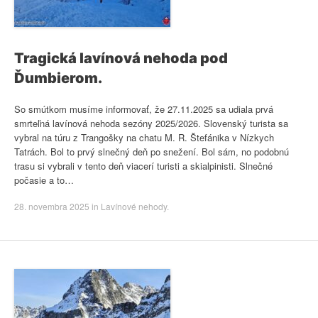
Tragická lavínová nehoda pod
Ďumbierom.
So smútkom musíme informovať, že 27.11.2025 sa udiala prvá
smrteľná lavínová nehoda sezóny 2025/2026. Slovenský turista sa
vybral na túru z Trangošky na chatu M. R. Štefánika v Nízkych
Tatrách. Bol to prvý slnečný deň po snežení. Bol sám, no podobnú
trasu si vybrali v tento deň viacerí turisti a skialpinisti. Slnečné
počasie a to…
28. novembra 2025
in
Lavínové nehody
.