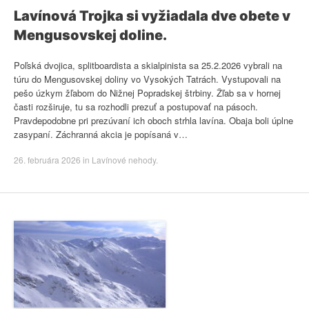
Lavínová Trojka si vyžiadala dve obete v
Mengusovskej doline.
Poľská dvojica, splitboardista a skialpinista sa 25.2.2026 vybrali na
túru do Mengusovskej doliny vo Vysokých Tatrách. Vystupovali na
pešo úzkym žľabom do Nižnej Popradskej štrbiny. Žľab sa v hornej
časti rozširuje, tu sa rozhodli prezuť a postupovať na pásoch.
Pravdepodobne pri prezúvaní ich oboch strhla lavína. Obaja boli úplne
zasypaní. Záchranná akcia je popísaná v…
26. februára 2026
in
Lavínové nehody
.