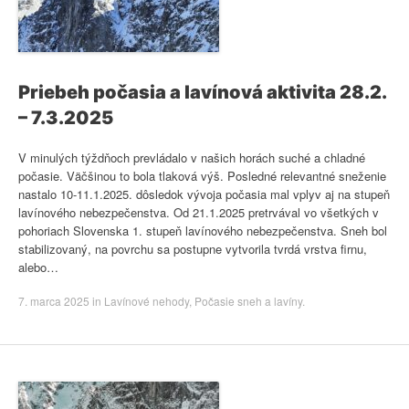
Priebeh počasia a lavínová aktivita 28.2.
– 7.3.2025
V minulých týždňoch prevládalo v našich horách suché a chladné
počasie. Väčšinou to bola tlaková výš. Posledné relevantné sneženie
nastalo 10-11.1.2025. dôsledok vývoja počasia mal vplyv aj na stupeň
lavínového nebezpečenstva. Od 21.1.2025 pretrvával vo všetkých v
pohoriach Slovenska 1. stupeň lavínového nebezpečenstva. Sneh bol
stabilizovaný, na povrchu sa postupne vytvorila tvrdá vrstva firnu,
alebo…
7. marca 2025
in
Lavínové nehody
,
Počasie sneh a lavíny
.