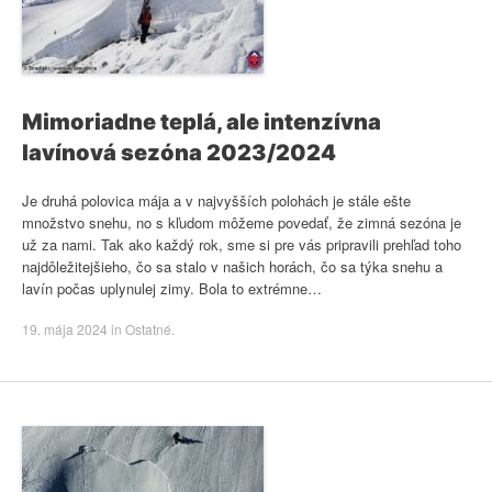
Mimoriadne teplá, ale intenzívna
lavínová sezóna 2023/2024
Je druhá polovica mája a v najvyšších polohách je stále ešte
množstvo snehu, no s kľudom môžeme povedať, že zimná sezóna je
už za nami. Tak ako každý rok, sme si pre vás pripravili prehľad toho
najdôležitejšieho, čo sa stalo v našich horách, čo sa týka snehu a
lavín počas uplynulej zimy. Bola to extrémne…
19. mája 2024
in
Ostatné
.