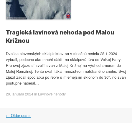
Tragická lavínová nehoda pod Malou
Krížnou
Dvojica slovenských skialpinistov sa v slnečnú nedeľu 28.1.2024
vybrali, podobne ako mnohí ďalší, na skialpovú túru do Veľkej Fatry.
Pre svoj zjazd si zvolili svah z Malej Krížnej na východ smerom do
Malej Ramžinej. Tento svah lákal množstvom nafúkaného snehu. Svoj
zjazd začali spočiatku po rebre s miernejším sklonom do 30°, no svah
postupne naberal…
29. januára 2024
in
Lavínové nehody
.
Post
←
Older posts
navigation