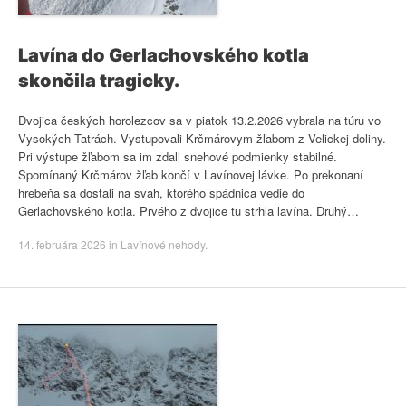
Lavína do Gerlachovského kotla
skončila tragicky.
Dvojica českých horolezcov sa v piatok 13.2.2026 vybrala na túru vo
Vysokých Tatrách. Vystupovali Krčmárovym žľabom z Velickej doliny.
Pri výstupe žľabom sa im zdali snehové podmienky stabilné.
Spomínaný Krčmárov žľab končí v Lavínovej lávke. Po prekonaní
hrebeňa sa dostali na svah, ktorého spádnica vedie do
Gerlachovského kotla. Prvého z dvojice tu strhla lavína. Druhý…
14. februára 2026
in
Lavínové nehody
.