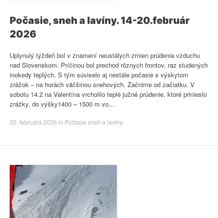
Počasie, sneh a lavíny. 14-20.február
2026
Uplynulý týždeň bol v znamení neustálych zmien prúdenia vzduchu
nad Slovenskom. Príčinou bol prechod rôznych frontov, raz studených
inokedy teplých. S tým súviselo aj nestále počasie s výskytom
zrážok – na horách väčšinou snehových. Začnime od začiatku. V
sobotu 14.2 na Valentína vrcholilo teplé južné prúdenie, ktoré prinieslo
zrážky, do výšky1400 – 1500 m vo…
20. februára 2026
in
Počasie sneh a lavíny
.