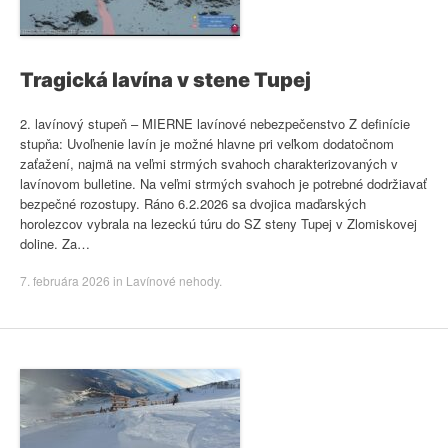
Tragická lavína v stene Tupej
2. lavínový stupeň – MIERNE lavínové nebezpečenstvo Z definície
stupňa: Uvoľnenie lavín je možné hlavne pri veľkom dodatočnom
zaťažení, najmä na veľmi strmých svahoch charakterizovaných v
lavínovom bulletine. Na veľmi strmých svahoch je potrebné dodržiavať
bezpečné rozostupy. Ráno 6.2.2026 sa dvojica maďarských
horolezcov vybrala na lezeckú túru do SZ steny Tupej v Zlomiskovej
doline. Za…
7. februára 2026
in
Lavínové nehody
.