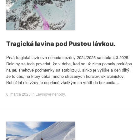
Tragická lavína pod Pustou lávkou.
Prvá tragická lavínová nehoda sezóny 2024/2025 sa stala 4.3.2025.
Dalo by sa teda povedať, že v dobe, keď sa už zima pomaly preklápa
na jar, snehové podmienky sa stabilizujú, slnko je vyššie a deň dlhý.
Je to čas, na ktorý čaká mnoho skúsených horalov, skialpinistov.
Bohužiaľ nie vždy je dopriané všetkým sa vrátiť do bezpečia…
6. marca 2025
in
Lavínové nehody
.