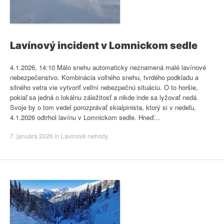
Lavínový incident v Lomnickom sedle
4.1.2026, 14:10 Málo snehu automaticky neznamená malé lavínové
nebezpečenstvo. Kombinácia voľného snehu, tvrdého podkladu a
silného vetra vie vytvoriť veľmi nebezpečnú situáciu. O to horšie,
pokiaľ sa jedná o lokálnu záležitosť a nikde inde sa lyžovať nedá.
Svoje by o tom vedel porozprávať skialpinista, ktorý si v nedeľu,
4.1.2026 odtrhol lavínu v Lomnickom sedle. Hneď…
7. januára 2026
in
Lavínové nehody
.