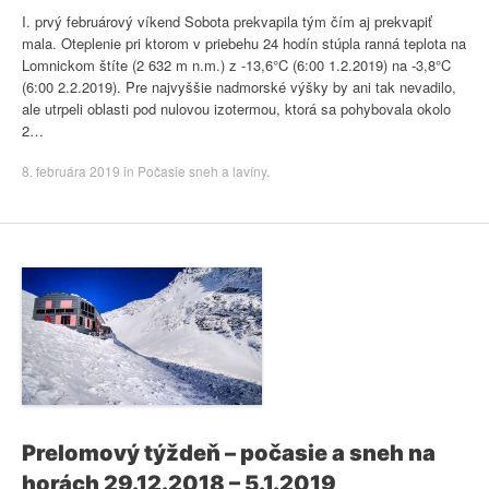
I. prvý februárový víkend Sobota prekvapila tým čím aj prekvapiť
mala. Oteplenie pri ktorom v priebehu 24 hodín stúpla ranná teplota na
Lomnickom štíte (2 632 m n.m.) z -13,6°C (6:00 1.2.2019) na -3,8°C
(6:00 2.2.2019). Pre najvyššie nadmorské výšky by ani tak nevadilo,
ale utrpeli oblasti pod nulovou izotermou, ktorá sa pohybovala okolo
2…
8. februára 2019
in
Počasie sneh a lavíny
.
Prelomový týždeň – počasie a sneh na
horách 29.12.2018 – 5.1.2019