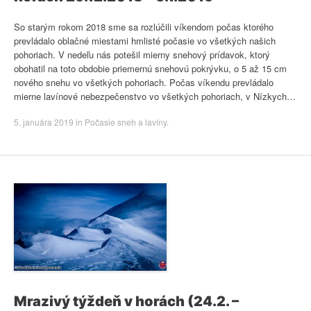
So starým rokom 2018 sme sa rozlúčili víkendom počas ktorého
prevládalo oblačné miestami hmlisté počasie vo všetkých našich
pohoriach. V nedeľu nás potešil mierny snehový prídavok, ktorý
obohatil na toto obdobie priemernú snehovú pokrývku, o 5 až 15 cm
nového snehu vo všetkých pohoriach. Počas víkendu prevládalo
mierne lavínové nebezpečenstvo vo všetkých pohoriach, v Nízkych…
5. januára 2019
in
Počasie sneh a lavíny
.
Mrazivý týždeň v horách (24.2. –