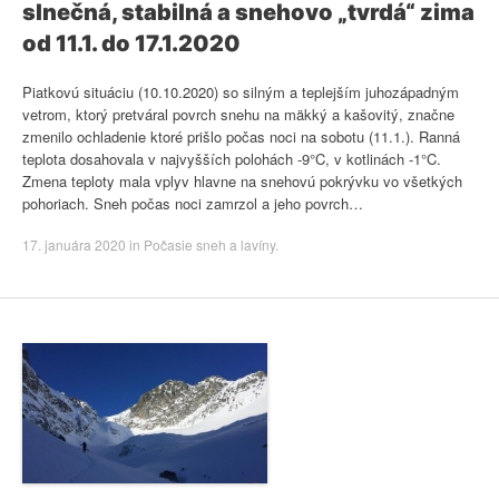
slnečná, stabilná a snehovo „tvrdá“ zima
od 11.1. do 17.1.2020
Piatkovú situáciu (10.10.2020) so silným a teplejším juhozápadným
vetrom, ktorý pretváral povrch snehu na mäkký a kašovitý, značne
zmenilo ochladenie ktoré prišlo počas noci na sobotu (11.1.). Ranná
teplota dosahovala v najvyšších polohách -9°C, v kotlinách -1°C.
Zmena teploty mala vplyv hlavne na snehovú pokrývku vo všetkých
pohoriach. Sneh počas noci zamrzol a jeho povrch…
17. januára 2020
in
Počasie sneh a lavíny
.