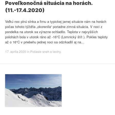
Poveľkonočná situácia na horách.
(11.-17.4.2020)
Veľkú noc plnú slnka a firnu a typickej jarnej situácie nám na horách
počas tohoto týždňa „okorenila“ poriadne zimná situácia. V noci z
pondelka na utorok sa výrazne ochladilo. Teplota v najvyšších
polohách bola v utorok ráno až -16°C (Lomnický štít ). Pokles teploty
až o 16°C v priebehu jednej noci sa odzrkadlil aj na…
17. apríla 2020
in
Počasie sneh a lavíny
.