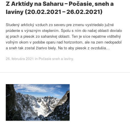
Z Arktídy na Saharu – Počasie, sneh a
lavíny (20.02.2021 – 26.02.2021)
Studený arktický vzduch zo severu pre zmenu vystriedalo južné
prúdenie s výrazným oteplením. Spolu s ním do našej oblasti dovialo
aj prach a piesok zo saharskej oblasti. Ten je síce nepatrne viditeľný
voľným okom v podobe oparu nad horizontom, ale na zem nedopadol
a sneh tak zostal žiarivo biely. Na to aby piesok z ovzdušia…
26. februára 2021
in
Počasie sneh a lavíny
.