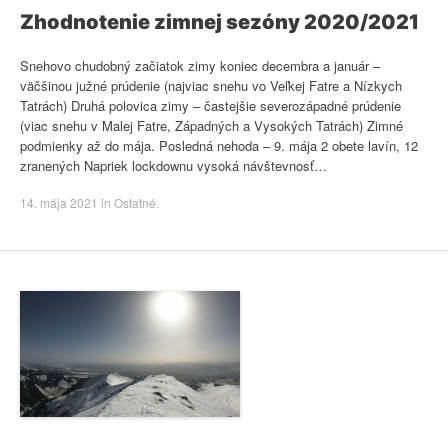
Zhodnotenie zimnej sezóny 2020/2021
Snehovo chudobný začiatok zimy koniec decembra a január –
väčšinou južné prúdenie (najviac snehu vo Veľkej Fatre a Nízkych
Tatrách) Druhá polovica zimy – častejšie severozápadné prúdenie
(viac snehu v Malej Fatre, Západných a Vysokých Tatrách) Zimné
podmienky až do mája. Posledná nehoda – 9. mája 2 obete lavín, 12
zranených Napriek lockdownu vysoká návštevnosť…
14. mája 2021
in
Ostatné
.