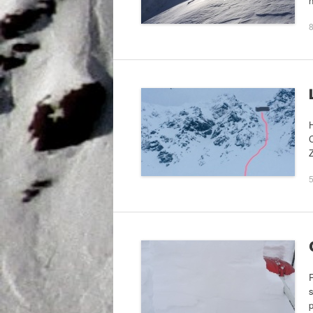
n
8
H
5
s