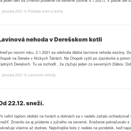
a jeden deň sa zmenilo prúdenie na severné (utorok 5.1.2021). V piatok ale 
. januára 2021
in
Počasie sneh a lavíny
.
Lavínová nehoda v Derešskom kotli
neď po novom roku, 2.1.2021 sa odohrala ďalšia lavínová nehoda sezóny. Dvaja
Chopok na Dereše v Nízkych Tatrách. Na Chopok vyšli po zjazdovke a potom 
Zadných Derešoch. Tu sa rozhodli , že zlyžujú jeden zo severných žľabov. Do
. januára 2021
in
Lavínové nehody
.
Od 22.12. sneží.
Po veľmi teplom období na horách a dolinách sa v nedeľu začalo ochladzovať 
nežiť. Zmenilo sa aj prúdenie z južného na severné. Sneženie pokračovalo s r
pokračuje vlastne až dodnes. Najsilnejšie bolo z nedele na pondelok, keď n