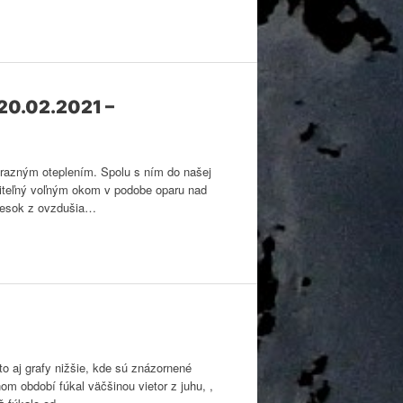
(20.02.2021 –
ýrazným oteplením. Spolu s ním do našej
viditeľný voľným okom v podobe oparu nad
piesok z ovzdušia…
o aj grafy nižšie, kde sú znázornené
om období fúkal väčšinou vietor z juhu, ,