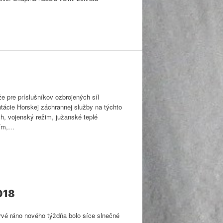
e pre príslušníkov ozbrojených síl
ntácie Horskej záchrannej služby na týchto
h, vojenský režim, južanské teplé
ním,…
018
vé ráno nového týždňa bolo síce slnečné