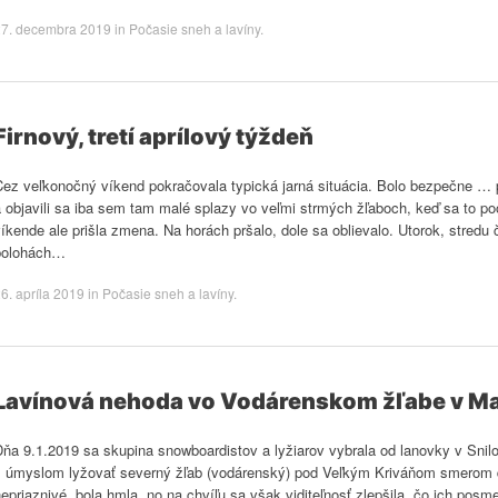
27. decembra 2019
in
Počasie sneh a lavíny
.
Firnový, tretí aprílový týždeň
Cez veľkonočný víkend pokračovala typická jarná situácia. Bolo bezpečne … 
a objavili sa iba sem tam malé splazy vo veľmi strmých žľaboch, keď sa to 
íkende ale prišla zmena. Na horách pršalo, dole sa oblievalo. Utorok, stredu 
polohách…
6. apríla 2019
in
Počasie sneh a lavíny
.
Lavínová nehoda vo Vodárenskom žľabe v Mal
Dňa 9.1.2019 sa skupina snowboardistov a lyžiarov vybrala od lanovky v Sn
s úmyslom lyžovať severný žľab (vodárenský) pod Veľkým Kriváňom smerom do
epriaznivé, bola hmla, no na chvíľu sa však viditeľnosť zlepšila, čo ich posm