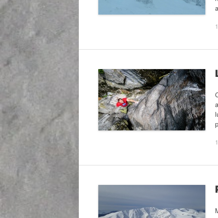
a
1
C
a
l
p
1