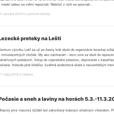
 medzi sebou sa veľmi nepoznali. Niektorí z nich sa spoznali…
0. januára 2019
in
Lavínové nehody
.
Lezecké preteky na Lešti
entrum výcviku Lešť sa už po šiesty krát obulo do organizácie lezeckej súťaž
 mimorezortných zložiek. My ako záchranári – lezci sme sa obuli do repreze
ukratívnych pretekoch. Vstup do vojenského priestoru, ubytovanie v kasárňac
očasie, hniezda plné kliešťov, kvalitná andezitová skala s neuveriteľným tre
7. mája 2018
in
Ostatné
.
Počasie a sneh a lavíny na horách 5.3.-11.3.2
Mrazivý prvý marcový týždeň bol zakončený krásnym slnečným víkendom. Pr