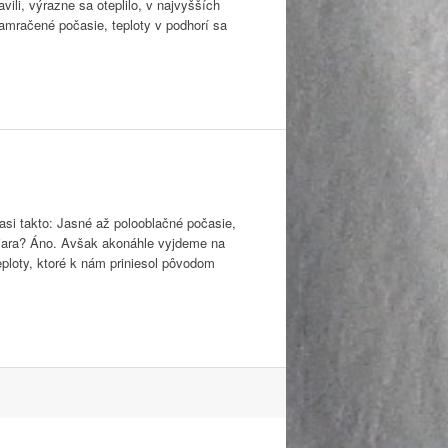
ili, výrazne sa oteplilo, v najvyšších
zamračené počasie, teploty v podhorí sa
si takto: Jasné až polooblačné počasie,
žiara? Áno. Avšak akonáhle vyjdeme na
ploty, ktoré k nám priniesol pôvodom