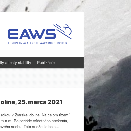
ly a testy stability
Publikácie
olina, 25. marca 2021
 rokov v Žiarskej doline. Na celom území
 m.n.m. Po perióde výdatného sneženia,
 nového snehu. Toto sneženie bolo…