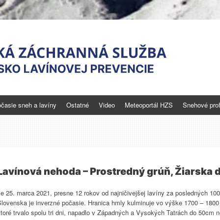
časie sneh a lavíny
Ostatné
Video
Meteoportál HZS
Snehové profi
novej prevencie
 nebezpečenstve
Lavínová nehoda – Prostredný grúň, Žiarska d
e 25. marca 2021, presne 12 rokov od najničivejšej lavíny za posledných 100
Slovenska je inverzné počasie. Hranica hmly kulminuje vo výške 1700 – 1800
ktoré trvalo spolu tri dni, napadlo v Západných a Vysokých Tatrách do 50cm