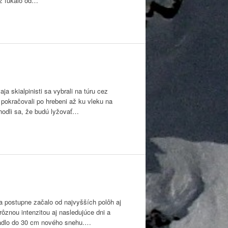
už fúkalo od…
 skialpinisti sa vybrali na túru cez
pokračovali po hrebeni až ku vleku na
hodli sa, že budú lyžovať…
a postupne začalo od najvyšších polôh aj
ôznou intenzitou aj nasledujúce dni a
apadlo do 30 cm nového snehu.…