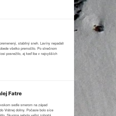
premenený, stabilný sneh. Lavíny nepadali
poobede všetko premočilo. Po slnečnom
čosi posnežilo, aj keď iba v najvyšších
ej Fatre
ilovskom sedle smerom na západ
 Vrátnej doliny. Počasie bolo síce
elilo. Skupina nebola veľmi zohratá