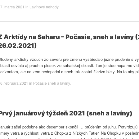
27. marca 2021
in
Lavínové nehody
.
Z Arktídy na Saharu – Počasie, sneh a lavíny 
26.02.2021)
Studený arktický vzduch zo severu pre zmenu vystriedalo južné prúdenie s v
blasti dovialo aj prach a piesok zo saharskej oblasti. Ten je síce nepatrne 
orizontom, ale na zem nedopadol a sneh tak zostal žiarivo biely. Na to aby 
6. februára 2021
in
Počasie sneh a lavíny
.
Prvý januárový týždeň 2021 (sneh a lavíny)
Január začal podobne ako december skončil … prúdením od juhu. Potvrdzujú t
mery vetra a rýchlosti vetra z Chopku z Nízkych Tatier. Na Chopku v posledn