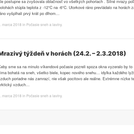
le postupne sa zvyšovala oblačnosť vo všetkých pohoriach . Silné mrazy poľav
olohách stúpla teplota z -12°C na -6°C. Utorkové ráno prevládalo na horách 
ráno vyšplhali prvý krát po dlhom…
. marca 2018
in
Počasie sneh a lavíny
.
Mrazivý týždeň v horách (24.2. – 2.3.2018)
Keby sme sa na minulo víkendové počasie pozreli spoza okna vyzeralo by to a
zima bohatá na sneh, všetko biele, kopec nového snehu… idylka každého ly
zduch poriadne nás zamrazí, nie však pocitovo ale reálne. Extrémne nízke te
arktický vzduch…
. marca 2018
in
Počasie sneh a lavíny
.