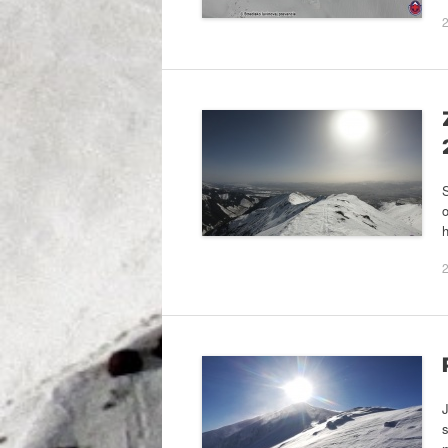
o
h
2
s