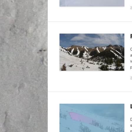
v
2
n