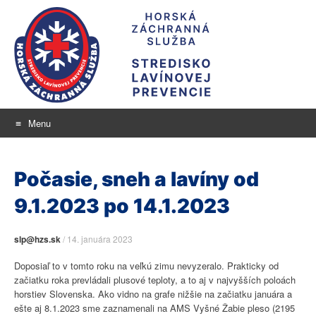
Menu
Stredisko lavínovej
Skip
aktuálne informácie o snehu a lavínovom nebezpečenstve
to
prevencie
Počasie, sneh a lavíny od
content
9.1.2023 po 14.1.2023
slp@hzs.sk
/
14. januára 2023
Doposiaľ to v tomto roku na veľkú zimu nevyzeralo. Prakticky od
začiatku roka prevládali plusové teploty, a to aj v najvyšších poloách
horstiev Slovenska. Ako vidno na grafe nižšie na začiatku januára a
ešte aj 8.1.2023 sme zaznamenali na AMS Vyšné Žabie pleso (2195