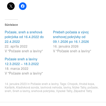
Súvisiace
Počasie, sneh a snehová
Priebeh počasia a vývoj
pokrývka od 16.4.2022 do
snehovej pokrývky od
22.4.2022
09.1.2026 po 16.1.2026
22. apríla 2022
16. januára 2026
V "Počasie sneh a lavíny"
V "Počasie sneh a lavíny"
Počasie sneh a lavíny
12.3.2022 – 18.3.2022
18. marca 2022
V "Počasie sneh a lavíny"
14. januára 2023
in
Počasie sneh a lavíny
. Tags:
Chopok
,
Hrubá kopa
,
Kartárik
,
Kladivková sonda
,
lavínová nehoda
,
lavíny
,
Nízke Tatry
,
počasie
,
sneh
,
Sneh a lavíny
,
snehová pokrývka
,
Vysoké Tatry
,
Západné Tatry