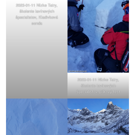
2023-01-11 Nízke Tatry,
školenie lavínových
špecialistov, Kladivková
sonda
2023-01-11 Nízke Tatry,
školenie lavínových
špecialistov, pílkový test