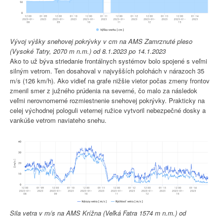
Vývoj výšky snehovej pokrývky v cm na AMS Zamrznuté pleso
(Vysoké Tatry, 2070 m n.m.) od 8.1.2023 po 14.1.2023
Ako to už býva striedanie frontálnych systémov bolo spojené s veľmi
silným vetrom. Ten dosahoval v najvyšších polohách v nárazoch 35
m/s (126 km/h). Ako vidieť na grafe nižšie vietor počas zmeny frontov
zmenil smer z južného prúdenia na severné, čo malo za následok
veľmi nerovnomerné rozmiestnenie snehovej pokrývky. Prakticky na
celej východnej pologuli veternej ružice vytvoril nebezpečné dosky a
vankúše vetrom naviateho snehu.
Sila vetra v m/s na AMS Krížna (Veľká Fatra 1574 m n.m.) od