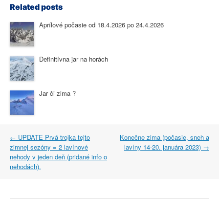
Related posts
Aprílové počasie od 18.4.2026 po 24.4.2026
Definitívna jar na horách
Jar či zima ?
Post
←
UPDATE Prvá trojka tejto
Konečne zima (počasie, sneh a
navigation
zimnej sezóny = 2 lavínové
lavíny 14-20. januára 2023)
→
nehody v jeden deň (pridané info o
nehodách).