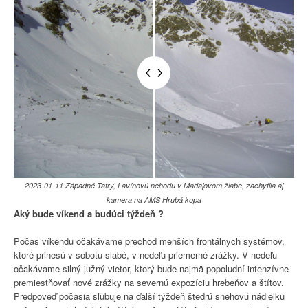
2023-01-11 Západné Tatry, Lavínovú nehodu v Madajovom žlabe, zachytila aj
kamera na AMS Hrubá kopa
Aký bude víkend a budúci týždeň ?
Počas víkendu očakávame prechod menších frontálnych systémov,
ktoré prinesú v sobotu slabé, v nedeľu priemerné zrážky. V nedeľu
očakávame silný južný vietor, ktorý bude najmä popoludní intenzívne
premiestňovať nové zrážky na severnú expozíciu hrebeňov a štítov.
Predpoveď počasia sľubuje na ďalší týždeň štedrú snehovú nádielku