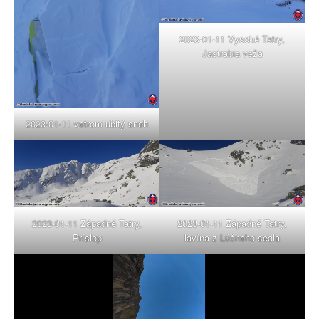
2023-01-11 Vysoké Tatry,
Jastrabia veža
2023-01-11 vetrom ubitý sneh
2023-01-11 Západné Tatry,
2023-01-11 Západné Tatry,
Príslop
lavína z Lúčneho sedla