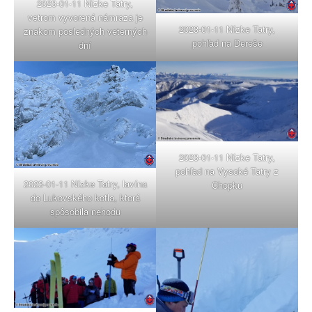
2023-01-11 Nízke Tatry,
vetrom vyvorená námraza je
2023-01-11 Nízke Tatry,
znakom posledných veterných
pohľad na Dereše
dní
2023-01-11 Nízke Tatry,
pohľad na Vysoké Tatry z
2023-01-11 Nízke Tatry, lavína
Chopku
do Lukovského kotla, ktorá
spôsobila nehodu