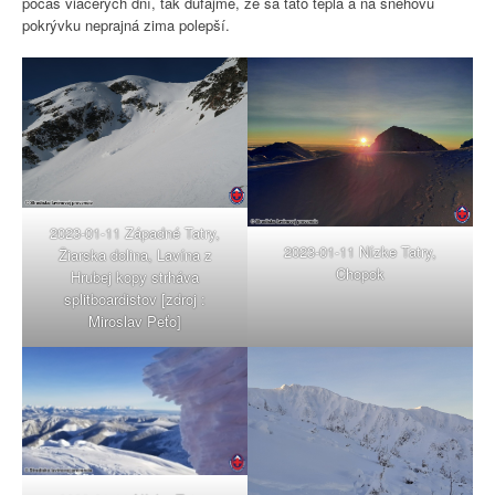
počas viacerých dní, tak dúfajme, že sa táto teplá a na snehovú
pokrývku neprajná zima polepší.
2023-01-11 Západné Tatry,
2023-01-11 Nízke Tatry,
Žiarska dolina, Lavína z
Chopok
Hrubej kopy strháva
splitboardistov [zdroj :
Miroslav Peťo]