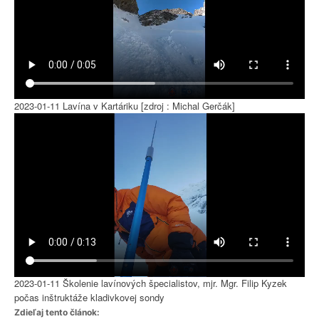
2023-01-11 Lavína v Kartáriku [zdroj : Michal Gerčák]
2023-01-11 Školenie lavínových špecialistov, mjr. Mgr. Filip Kyzek
počas inštruktáže kladivkovej sondy
Zdieľaj tento článok: