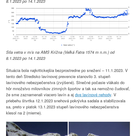
8.1.2023 po 14.1.2023
Sila vetra v m/s na AMS Krížna (Veľká Fatra 1574 m n.m.) od
8.1.2023 po 14.1.2023
Situácia bola najkritickejšia bezprostredne po snežení – 11.1.2023. V
tento deň Stredisko lavínovej prevencie stanovilo 3. stupeň
lavínového nebezpečenstva (zvýšené). Slnečné počasie vlákalo do
hôr množstvo milovníkov zimných športov a tak sa nemožno čudovať,
že sme zaznamenali viacero lavín a aj
dve lavínové nehody
. V
priebehu štvrtka 12.1.2023 snehová pokrývka sadala a stabilizovala
sa, preto v piatok 13.1.2023 stupeň lavínového nebezpečenstva
klesol na 2 (mierne).