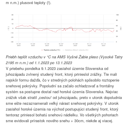
m n.m.) plusové teploty (!).
Priebh teplôt vzduchu v °C na AMS Vyšné Žabie pleso (Vysoké Tatry
2195 m n.m.) od 1.1.2023 po 13.1.2023
V priebehu pondelka 9.1.2023 zasiahol územie Slovenska od
juhozápadu zvlnený studený front, ktorý prinieslol zrážky. Tie mali
najskôr formu dažďa, čo v stredných polohách spôsobilo roztopenie
snehovej pokrývky. Popoludní sa začalo ochladzovať a frontálny
systém sa postupne dostal nad horské územia Slovenska. Najviac
zrážok však stratil „cestou“ od juhozápadu, preto v utorok dopoludnia
sme ešte nezaznamenali veľký nárast snehovej pokrývky. V utorok
zasiahol horské územia na východ postupujúci studený front, ktorý
tentoraz priniesol bohatú snehovú nádielku. Vo všetkých pohoriach
sme evidovali prírastok nového snehu + 30cm, niekde aj viacej.