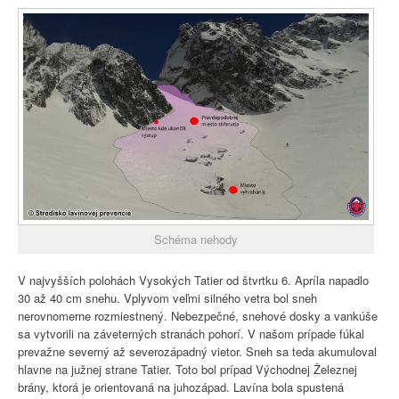
Schéma nehody
V najvyšších polohách Vysokých Tatier od štvrtku 6. Apríla napadlo
30 až 40 cm snehu. Vplyvom veľmi silného vetra bol sneh
nerovnomerne rozmiestnený. Nebezpečné, snehové dosky a vankúše
sa vytvorili na záveterných stranách pohorí. V našom prípade fúkal
prevažne severný až severozápadný vietor. Sneh sa teda akumuloval
hlavne na južnej strane Tatier. Toto bol prípad Východnej Železnej
brány, ktorá je orientovaná na juhozápad. Lavína bola spustená