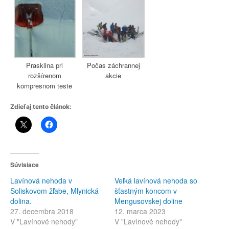
Prasklina pri
Počas záchrannej
rozšírenom
akcie
kompresnom teste
Zdieľaj tento článok:
Súvisiace
Lavínová nehoda v
Veľká lavínová nehoda so
Soliskovom žľabe, Mlynická
šťastným koncom v
dolina.
Mengusovskej doline
27. decembra 2018
12. marca 2023
V "Lavínové nehody"
V "Lavínové nehody"