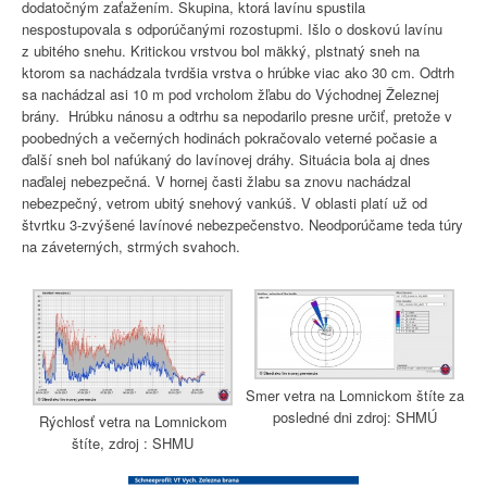
dodatočným zaťažením. Skupina, ktorá lavínu spustila
nespostupovala s odporúčanými rozostupmi. Išlo o doskovú lavínu
z ubitého snehu. Kritickou vrstvou bol mäkký, plstnatý sneh na
ktorom sa nachádzala tvrdšia vrstva o hrúbke viac ako 30 cm. Odtrh
sa nachádzal asi 10 m pod vrcholom žľabu do Východnej Železnej
brány. Hrúbku nánosu a odtrhu sa nepodarilo presne určiť, pretože v
poobedných a večerných hodinách pokračovalo veterné počasie a
ďalší sneh bol nafúkaný do lavínovej dráhy. Situácia bola aj dnes
naďalej nebezpečná. V hornej časti žlabu sa znovu nachádzal
nebezpečný, vetrom ubitý snehový vankúš. V oblasti platí už od
štvrtku 3-zvýšené lavínové nebezpečenstvo. Neodporúčame teda túry
na záveterných, strmých svahoch.
Smer vetra na Lomnickom štíte za
posledné dni zdroj: SHMÚ
Rýchlosť vetra na Lomnickom
štíte, zdroj : SHMU