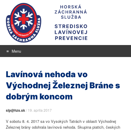
Menu
Stredisko lavínovej
Skip
aktuálne informácie o snehu a lavínovom nebezpečenstve
to
prevencie
Lavínová nehoda vo
content
Východnej Železnej Bráne s
dobrým koncom
slp@hzs.sk
/
19. apríla 2017
V sobotu 8. 4. 2017 sa vo Vysokých Tatrách v oblasti Východnej
Železnej brány odohrala lavínová nehoda. Skupina piatich, českých