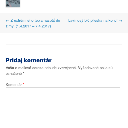
Post
←
Z extrémneho tepla naspäť do
Lavínový bič plieska na konci
→
navigation
zimy. (1.4.2017 – 7.4.2017)
Pridaj komentár
Vaša e-mailová adresa nebude zverejnená.
Vyžadované polia sú
označené
*
Komentár
*