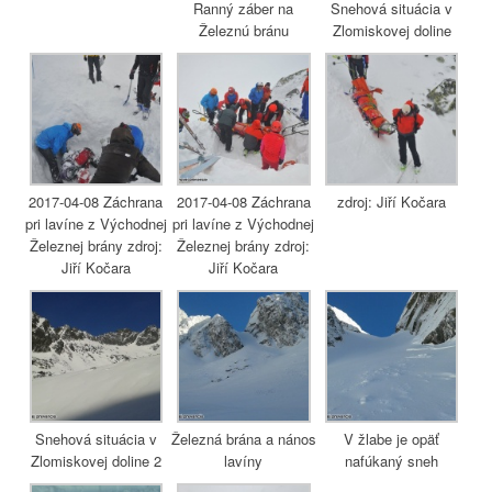
Ranný záber na
Snehová situácia v
Železnú bránu
Zlomiskovej doline
2017-04-08 Záchrana
2017-04-08 Záchrana
zdroj: Jiří Kočara
pri lavíne z Východnej
pri lavíne z Východnej
Železnej brány zdroj:
Železnej brány zdroj:
Jiří Kočara
Jiří Kočara
Snehová situácia v
Železná brána a nános
V žlabe je opäť
Zlomiskovej doline 2
lavíny
nafúkaný sneh