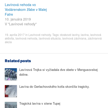
Lavínová nehoda vo
Vodárenskom žľabe v Malej
Fatre
10. januára 2019
V "Lavínové nehody"
19. apríla 2017
in
Lavínové nehody
. Tags:
doskové lavíny
,
lavína
,
lavínová
aktivita
,
lavínová nehoda
,
lavínová situácia
,
lavínová záchrana
,
záchranná
akcia
Related posts
Lavínová Trojka si vyžiadala dve obete v Mengusovskej
doline.
Lavína do Gerlachovského kotla skončila tragicky.
Tragická lavína v stene Tupej