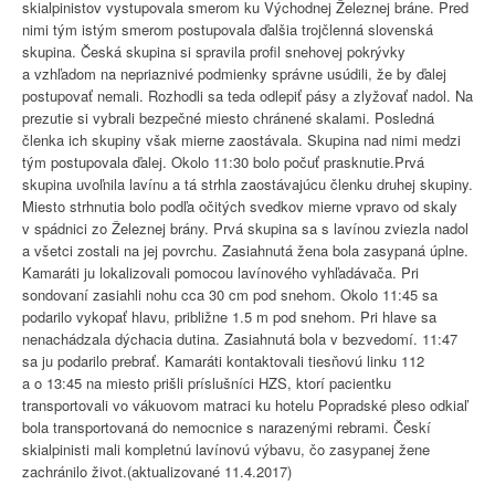
skialpinistov vystupovala smerom ku Východnej Železnej bráne. Pred
nimi tým istým smerom postupovala ďalšia trojčlenná slovenská
skupina. Česká skupina si spravila profil snehovej pokrývky
a vzhľadom na nepriaznivé podmienky správne usúdili, že by ďalej
postupovať nemali. Rozhodli sa teda odlepiť pásy a zlyžovať nadol. Na
prezutie si vybrali bezpečné miesto chránené skalami. Posledná
členka ich skupiny však mierne zaostávala. Skupina nad nimi medzi
tým postupovala ďalej. Okolo 11:30 bolo počuť prasknutie.Prvá
skupina uvoľnila lavínu a tá strhla zaostávajúcu členku druhej skupiny.
Miesto strhnutia bolo podľa očitých svedkov mierne vpravo od skaly
v spádnici zo Železnej brány. Prvá skupina sa s lavínou zviezla nadol
a všetci zostali na jej povrchu. Zasiahnutá žena bola zasypaná úplne.
Kamaráti ju lokalizovali pomocou lavínového vyhľadávača. Pri
sondovaní zasiahli nohu cca 30 cm pod snehom. Okolo 11:45 sa
podarilo vykopať hlavu, približne 1.5 m pod snehom. Pri hlave sa
nenachádzala dýchacia dutina. Zasiahnutá bola v bezvedomí. 11:47
sa ju podarilo prebrať. Kamaráti kontaktovali tiesňovú linku 112
a o 13:45 na miesto prišli príslušníci HZS, ktorí pacientku
transportovali vo vákuovom matraci ku hotelu Popradské pleso odkiaľ
bola transportovaná do nemocnice s narazenými rebrami. Českí
skialpinisti mali kompletnú lavínovú výbavu, čo zasypanej žene
zachránilo život.(aktualizované 11.4.2017)