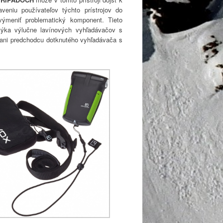
eniu používateľov týchto prístrojov do
ýmeniť problematický komponent. Tieto
týka výlučne lavínových vyhľadávačov s
ni predchodcu dotknutého vyhľadávača s