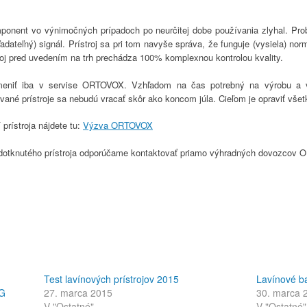
ponent vo výnimočných prípadoch po neurčitej dobe používania zlyhal. Pro
hľadateľný) signál. Prístroj sa pri tom navyše správa, že funguje (vysiela) n
roj pred uvedením na trh prechádza 100% komplexnou kontrolou kvality.
meniť iba v servise ORTOVOX. Vzhľadom na čas potrebný na výrobu a 
vané prístroje sa nebudú vracať skôr ako koncom júla. Cieľom je opraviť všet
 prístroja nájdete tu:
Výzva ORTOVOX
 dotknutého prístroja odporúčame kontaktovať priamo výhradných dovozcov
Test lavínových prístrojov 2015
Lavínové b
WG
27. marca 2015
30. marca 
V "Ostatné"
V "Ostatné"