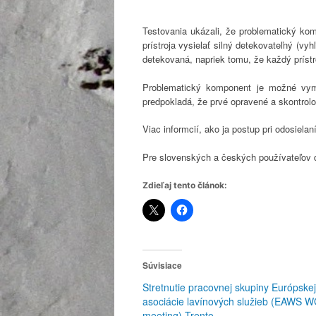
Testovania ukázali, že problematický kom
prístroja vysielať silný detekovateľný (vy
detekovaná, napriek tomu, že každý príst
Problematický komponent je možné vy
predpokladá, že prvé opravené a skontrolo
Viac informcií, ako ja postup pri odosielaní
Pre slovenských a českých používateľov
Zdieľaj tento článok:
Súvisiace
Stretnutie pracovnej skupiny Európskej
asociácie lavínových služieb (EAWS 
meeting) Trento