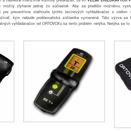
e možný zlyhanie jednej zo súčiastok. Aby sa predišlo možnému vystav
pre preventívne staihnutie týchto lavínových vyhľadávačov s cieľom v
užívať, kým nebude problematická súčiastka vymenená. Táto výzva sa 
ných vyhľadávačov od ORTOVOXu sa tento problém netýka. Netýka sa to a