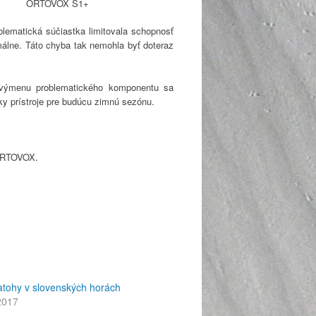
ORTOVOX S1+
blematická súčiastka limitovala schopnosť
ormálne. Táto chyba tak nemohla byť doteraz
výmenu problematického komponentu sa
ky prístroje pre budúcu zimnú sezónu.
 ORTOVOX.
atohy v slovenských horách
2017