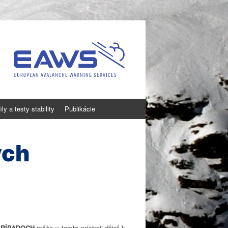
ly a testy stability
Publikácie
ých
PRÍPADOCH
môže v tomto prístroji dôjsť k