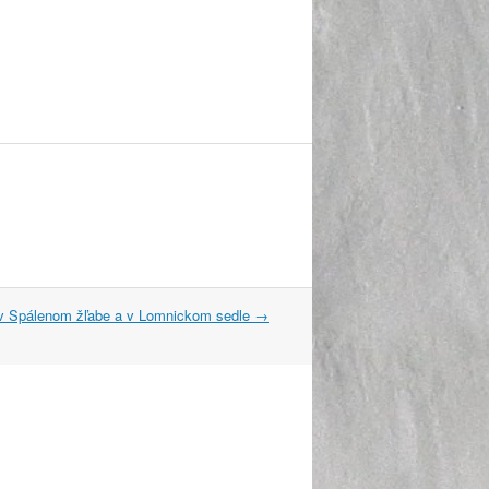
y v Spálenom žľabe a v Lomnickom sedle
→