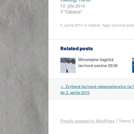
10. júla 2014
V "Ostatné"
5. apríla 2015
in
Ostatné
. Tags:
lavínové príst
Related posts
Mimoriadne tragická
lavínová sezóna 25/26
Post
←
Zvýšené lavínové nebezpečenstvo na ho
navigation
do 3. apríla 2015
Proudly powered by WordPress
|
Theme: 