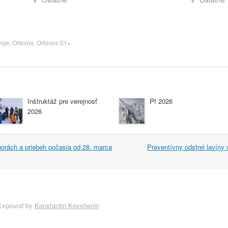
roje
,
Ortovox
,
Ortovox S1+
Inštruktáž pre verejnosť
Pf 2026
2026
rách a priebeh počasia od 28. marca
Preventívny odstrel lavín
Expound by
Konstantin Kovshenin