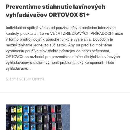
Preventívne stiahnutie lavínových
vyhľadávačov ORTOVOX S1+
Individuálna spätná väzba od používateľov a následné intenzívne
kontroly preukázali, že vo VEĽMI ZRIEDKAVÝCH PRÍPADOCH môže
v tomto prístroji dôjsť k poruche funkcie vysielania. Dôvodom je
možný zlyhanie jednej zo súčiastok. Aby sa predišlo možnému
vystaveniu používateľov týchto prístrojov do nebezpečenstva,
ORTOVOX sa rozhodol pre preventívne staihnutie týchto lavínových
vyhľadávačov s cieľom výmeniť problematický komponent. Tieto
vyhľadávače…
5. apríla 2015
in
Ostatné
.