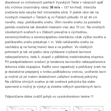
dosahoval vo vrcholových partiách Vysokých Tatier v nárazoch opäť
silu víchrice (maximálny náraz
38 m/s
– 137 km/hod). Intenzita
sneženia bola navyše tiež mimoriadne silná. V piatok ráno tak na
mnohých miestach v Tatrách aj vo Fatrách pribudlo 10 až 40 cm
nového, resp. prefúkaného snehu. Úhrn nového snehu za poslednú
periódu sneženia tak dosiahol miestami viac ako 70 cm. Na mnohých
záveterných svahoch a v žľaboch prevažne s východnou,
severovýchodnou a severozápadnou orientáciou však výška nového a
prefúkaného snehu presahuje 1 m. Veľa nafúkaného snehu sa
nachádza aj na hornej hranici lesa a na podhorí. Vo všetkých
pohoriach je tak od piatku rána vyhlásené zvýšené lavínové
nebezpečenstvo, teda 3. stupeň z päťdielnej medzinárodnej stupnice.
Pri predpokladanom snežení je tendencia lavínového nebezpečenstva
dokonca stále stúpajúca. Keďže novo napadnutý a prefúkaný sneh nie
je dostatočne prepojený s tvrdou podkladovou vrstvou, uvoľnenie lavín
je možné už pri malom dodatočnom zaťažení snehovej pokrývky.
Na väčšine strmých svahov je tak snehová pokrývka iba slabo
spevnené a možný je výskyt aj stredne veľkých spontánnych lavín.
Odporúčame dobre zvážiť pohyb vo vysokohorskom teréne !!!