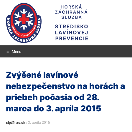
Menu
Stredisko lavínovej
Skip
aktuálne informácie o snehu a lavínovom nebezpečenstve
to
prevencie
Zvýšené lavínové
content
nebezpečenstvo na horách a
priebeh počasia od 28.
marca do 3. apríla 2015
slp@hzs.sk
/
3. apríla 2015