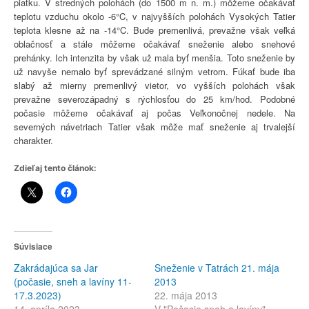
piatku. V stredných polohách (do 1500 m n. m.) môžeme očakávať
teplotu vzduchu okolo -6°C, v najvyšších polohách Vysokých Tatier
teplota klesne až na -14°C. Bude premenlivá, prevažne však veľká
oblačnosť a stále môžeme očakávať sneženie alebo snehové
prehánky. Ich intenzita by však už mala byť menšia. Toto sneženie by
už navyše nemalo byť sprevádzané silným vetrom. Fúkať bude iba
slabý až mierny premenlivý vietor, vo vyšších polohách však
prevažne severozápadný s rýchlosťou do 25 km/hod. Podobné
počasie môžeme očakávať aj počas Veľkonočnej nedele. Na
severných návetriach Tatier však môže mať sneženie aj trvalejší
charakter.
Zdieľaj tento článok:
Súvisiace
Zakrádajúca sa Jar
Sneženie v Tatrách 21. mája
(počasie, sneh a lavíny 11-
2013
17.3.2023)
22. mája 2013