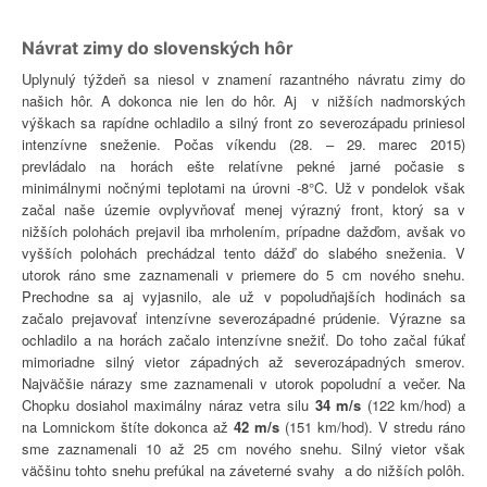
Návrat zimy do slovenských hôr
Uplynulý týždeň sa niesol v znamení razantného návratu zimy do
našich hôr. A dokonca nie len do hôr. Aj v nižších nadmorských
výškach sa rapídne ochladilo a silný front zo severozápadu priniesol
intenzívne sneženie. Počas víkendu (28. – 29. marec 2015)
prevládalo na horách ešte relatívne pekné jarné počasie s
minimálnymi nočnými teplotami na úrovni -8°C. Už v pondelok však
začal naše územie ovplyvňovať menej výrazný front, ktorý sa v
nižších polohách prejavil iba mrholením, prípadne dažďom, avšak vo
vyšších polohách prechádzal tento dážď do slabého sneženia. V
utorok ráno sme zaznamenali v priemere do 5 cm nového snehu.
Prechodne sa aj vyjasnilo, ale už v popoludňajších hodinách sa
začalo prejavovať intenzívne severozápadné prúdenie. Výrazne sa
ochladilo a na horách začalo intenzívne snežiť. Do toho začal fúkať
mimoriadne silný vietor západných až severozápadných smerov.
Najväčšie nárazy sme zaznamenali v utorok popoludní a večer. Na
Chopku dosiahol maximálny náraz vetra silu
34 m/s
(122 km/hod) a
na Lomnickom štíte dokonca až
42 m/s
(151 km/hod). V stredu ráno
sme zaznamenali 10 až 25 cm nového snehu. Silný vietor však
väčšinu tohto snehu prefúkal na záveterné svahy a do nižších polôh.