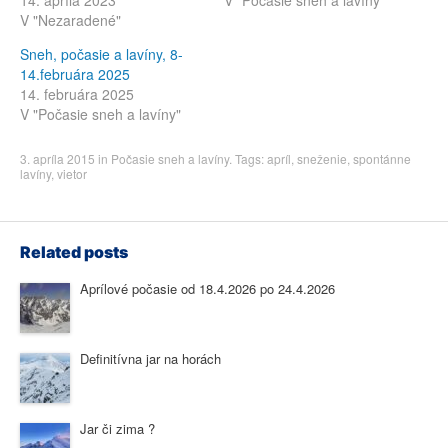
14. apríla 2023
V "Počasie sneh a lavíny"
V "Nezaradené"
Sneh, počasie a lavíny, 8-
14.februára 2025
14. februára 2025
V "Počasie sneh a lavíny"
3. apríla 2015
in
Počasie sneh a lavíny
. Tags:
apríl
,
sneženie
,
spontánne
lavíny
,
vietor
Related posts
Aprílové počasie od 18.4.2026 po 24.4.2026
Definitívna jar na horách
Jar či zima ?