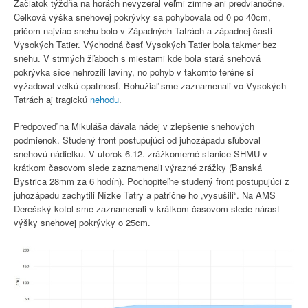
Začiatok týždňa na horách nevyzeral veľmi zimne ani predvianočne.
Celková výška snehovej pokrývky sa pohybovala od 0 po 40cm,
pričom najviac snehu bolo v Západných Tatrách a západnej časti
Vysokých Tatier. Východná časť Vysokých Tatier bola takmer bez
snehu. V strmých žľaboch s miestami kde bola stará snehová
pokrývka síce nehrozili lavíny, no pohyb v takomto teréne si
vyžadoval veľkú opatrnosť. Bohužiaľ sme zaznamenali vo Vysokých
Tatrách aj tragickú
nehodu
.
Predpoveď na Mikuláša dávala nádej v zlepšenie snehových
podmienok. Studený front postupujúci od juhozápadu sľuboval
snehovú nádielku. V utorok 6.12. zrážkomerné stanice SHMU v
krátkom časovom slede zaznamenali výrazné zrážky (Banská
Bystrica 28mm za 6 hodín). Pochopiteľne studený front postupujúci z
juhozápadu zachytili Nízke Tatry a patrične ho „vysušili“. Na AMS
Derešský kotol sme zaznamenali v krátkom časovom slede nárast
výšky snehovej pokrývky o 25cm.