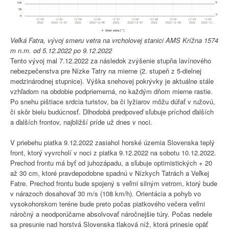
Veľká Fatra, vývoj smeru vetra na vrcholovej stanici AMS Krížna 1574
m n.m. od 5.12.2022 po 9.12.2022
Tento vývoj mal 7.12.2022 za následok zvýšenie stupňa lavínového
nebezpečenstva pre Nízke Tatry na mierne (2. stupeň z 5-dielnej
medzinárodnej stupnice). Výška snehovej pokrývky je aktuálne stále
vzhľadom na obdobie podpriemerná, no každým dňom mierne rastie.
Po snehu pištiace srdcia turistov, ba či lyžiarov môžu dúfať v ružovú,
či skôr bielu budúcnosť. Dlhodobá predpoveď sľubuje príchod ďalších
a ďalších frontov, najbližší príde už dnes v noci.
V priebehu piatka 9.12.2022 zasiahol horské územia Slovenska teplý
front, ktorý vyvrcholí v noci z piatka 9.12.2022 na sobotu 10.12.2022.
Prechod frontu má byť od juhozápadu, a sľubuje optimistických + 20
až 30 cm, ktoré pravdepodobne spadnú v Nízkych Tatrách a Veľkej
Fatre. Prechod frontu bude spojený s veľmi silným vetrom, ktorý bude
v nárazoch dosahovať 30 m/s (108 km/h). Orientácia a pohyb vo
vysokohorskom teréne bude preto počas piatkového večera veľmi
náročný a neodporúčame absolvovať náročnejšie túry. Počas nedele
sa presunie nad horstvá Slovenska tlaková níž, ktorá prinesie opäť