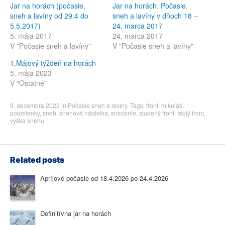
Jar na horách (počasie,
Jar na horách. Počasie,
sneh a lavíny od 29.4 do
sneh a lavíny v dňoch 18 –
5.5.2017)
24. marca 2017
5. mája 2017
24. marca 2017
V "Počasie sneh a lavíny"
V "Počasie sneh a lavíny"
1.Májový týždeň na horách
5. mája 2023
V "Ostatné"
9. decembra 2022
in
Počasie sneh a lavíny
. Tags:
front
,
mikuláš
,
podmienky
,
sneh
,
snehová nádielka
,
sneženie
,
studený front
,
teplý front
,
výška snehu
Related posts
Aprílové počasie od 18.4.2026 po 24.4.2026
Definitívna jar na horách