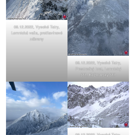
08.12.2022, Vysoké Tatry,
Lomnická veža, protilavínové
zábrany
08.12.2022, Vysoké Tatry,
Prostredný hrot, Lomnický
štít, Kežmarský štít
09.12.2022, Vysoké Tatry,