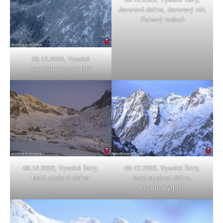
Javorová dolina, Javorový roh,
Rohový hrebeň
08.12.2022, Vysoké
Tatry,Slavkovský štít
09.12.2022, Vysoké Tatry,
09.12.2022, Vysoké Tatry,
Malá studená dolina
Malá studená dolina,
Prostredný hrot,