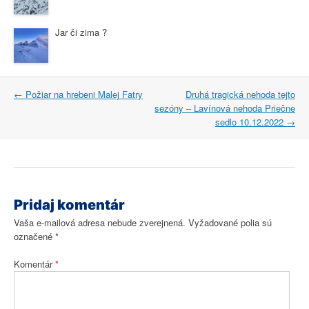
Jar či zima ?
Post
←
Požiar na hrebeni Malej Fatry
Druhá tragická nehoda tejto
navigation
sezóny – Lavínová nehoda Priečne
sedlo 10.12.2022
→
Pridaj komentár
Vaša e-mailová adresa nebude zverejnená.
Vyžadované polia sú
označené
*
Komentár
*