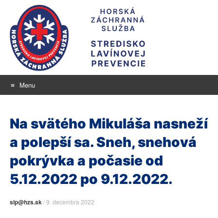
Menu
Stredisko lavínovej
Skip
aktuálne informácie o snehu a lavínovom nebezpečenstve
to
prevencie
Na svätého Mikuláša nasneží
content
a polepší sa. Sneh, snehová
pokrývka a počasie od
5.12.2022 po 9.12.2022.
slp@hzs.sk
/
9. decembra 2022