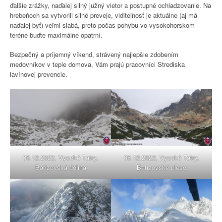
ďalšie zrážky, naďalej silný južný vietor a postupné ochladzovanie. Na
hrebeňoch sa vytvorili silné preveje, viditeľnosť je aktuálne (aj má
naďalej byť) veľmi slabá, preto počas pohybu vo vysokohorskom
teréne buďte maximálne opatrní.
Bezpečný a príjemný víkend, strávený najlepšie zdobením
medovníkov v teple domova, Vám prajú pracovníci Strediska
lavínovej prevencie.
05.12.2022, Vysoké Tatry,
05.12.2022, Vysoké Tatry,
Batizovská dolina
Batizovské pleso