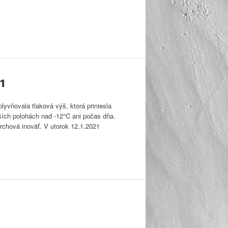
21
yvňovala tlaková výš, ktorá priniesla
ších polohách nad -12°C ani počas dňa.
rchová inoväť. V utorok 12.1.2021