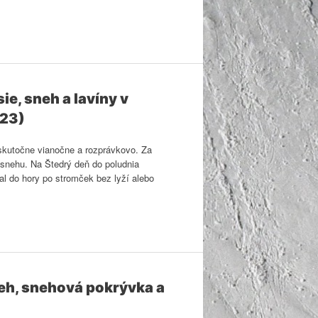
e, sneh a lavíny v
023)
 skutočne vianočne a rozprávkovo. Za
 snehu. Na Štedrý deň do poludnia
al do hory po stromček bez lyží alebo
neh, snehová pokrývka a