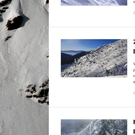
2
p
r