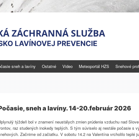
časie sneh a lavíny
Ostatné
Video
Meteoportál HZS
Snehové profi
novej prevencie
 nebezpečenstve
Počasie, sneh a lavíny. 14-20.február 2026
Uplynulý týždeň bol v znamení neustálych zmien prúdenia vzduchu nad Slove
rontov, raz studených inokedy teplých. S tým súviselo aj nestále počasie s
nehových. Začnime od začiatku. V sobotu 14.2 na Valentína vrcholilo teplé ju