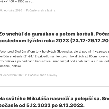
výšky1400 – 1500 m vo…
0. februára 2026
in
Počasie sneh a lavíny
.
Zo snehúľ do gumákov a potom korčulí. Počasi
poslednom týždni roka 2023 (23.12-29.12.2
Večer pred štedrým dňom to v horstvách Slovenska, ale aj pod nimi vyzeralo
eriódu sneženia (21-24.12) pripadlo na niektorých lokalitách až 80cm nového
ozvoniavala po dedinách kapustnica, sneh vŕzgal pod snehuľami a kto sa vyd
snežníc, ďaleko…
29. decembra 2023
in
Počasie sneh a lavíny
.
Na svätého Mikuláša nasneží a polepší sa. S
počasie od 5.12.2022 po 9.12.2022.