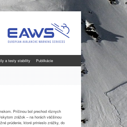
ly a testy stability
Publikácie
nskom. Príčinou bol prechod rôznych
 výskytom zrážok – na horách väčšinou
žné prúdenie, ktoré prinieslo zrážky, do