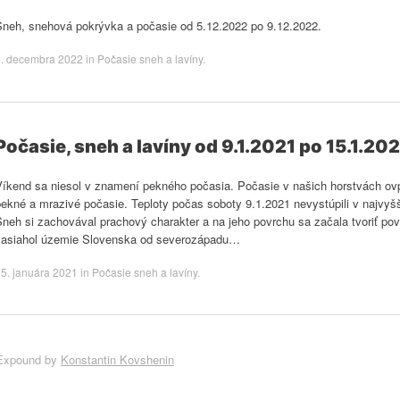
Sneh, snehová pokrývka a počasie od 5.12.2022 po 9.12.2022.
9. decembra 2022
in
Počasie sneh a lavíny
.
Počasie, sneh a lavíny od 9.1.2021 po 15.1.20
Víkend sa niesol v znamení pekného počasia. Počasie v našich horstvách ovpl
pekné a mrazivé počasie. Teploty počas soboty 9.1.2021 nevystúpili v najvyš
neh si zachovával prachový charakter a na jeho povrchu sa začala tvoriť pov
zasiahol územie Slovenska od severozápadu…
5. januára 2021
in
Počasie sneh a lavíny
.
Expound by
Konstantin Kovshenin