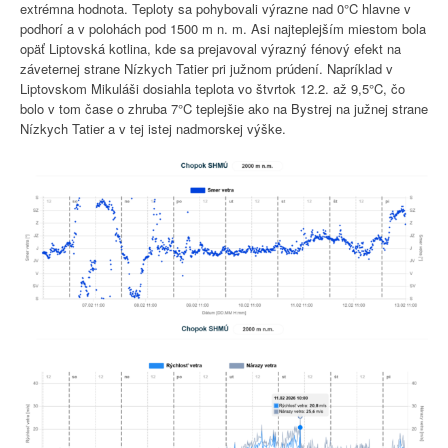
extrémna hodnota. Teploty sa pohybovali výrazne nad 0°C hlavne v
podhorí a v polohách pod 1500 m n. m. Asi najteplejším miestom bola
opäť Liptovská kotlina, kde sa prejavoval výrazný fénový efekt na
záveternej strane Nízkych Tatier pri južnom prúdení. Napríklad v
Liptovskom Mikuláši dosiahla teplota vo štvrtok 12.2. až 9,5°C, čo
bolo v tom čase o zhruba 7°C teplejšie ako na Bystrej na južnej strane
Nízkych Tatier a v tej istej nadmorskej výške.