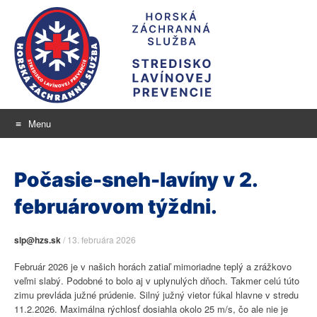
Menu
Stredisko lavínovej
Skip
aktuálne informácie o snehu a lavínovom nebezpečenstve
to
prevencie
Počasie-sneh-lavíny v 2.
content
februárovom týždni.
slp@hzs.sk
/
13. februára 2026
Február 2026 je v našich horách zatiaľ mimoriadne teplý a zrážkovo
veľmi slabý. Podobné to bolo aj v uplynulých dňoch. Takmer celú túto
zimu prevláda južné prúdenie. Silný južný vietor fúkal hlavne v stredu
11.2.2026. Maximálna rýchlosť dosiahla okolo 25 m/s, čo ale nie je