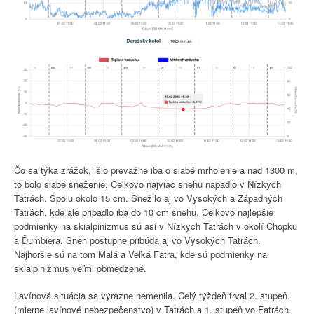
Čo sa týka zrážok, išlo prevažne iba o slabé mrholenie a nad 1300 m,
to bolo slabé sneženie. Celkovo najviac snehu napadlo v Nízkych
Tatrách. Spolu okolo 15 cm. Snežilo aj vo Vysokých a Západných
Tatrách, kde ale pripadlo iba do 10 cm snehu. Celkovo najlepšie
podmienky na skialpinizmus sú asi v Nízkych Tatrách v okolí Chopku
a Ďumbiera. Sneh postupne pribúda aj vo Vysokých Tatrách.
Najhoršie sú na tom Malá a Veľká Fatra, kde sú podmienky na
skialpinizmus veľmi obmedzené.
Lavínová situácia sa výrazne nemenila. Celý týždeň trval 2. stupeň.
(mierne lavínové nebezpečenstvo) v Tatrách a 1. stupeň vo Fatrách.