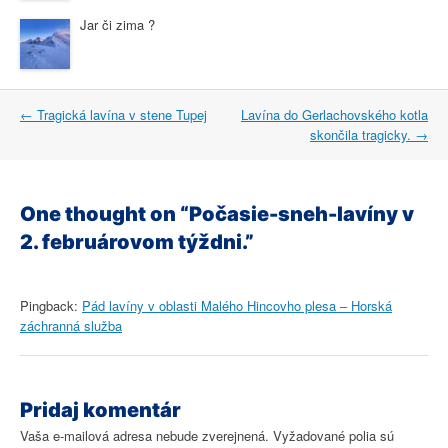
Jar či zima ?
Post
←
Tragická lavína v stene Tupej
Lavína do Gerlachovského kotla
navigation
skončila tragicky.
→
One thought on “
Počasie-sneh-lavíny v
2. februárovom týždni.
”
Pingback:
Pád lavíny v oblasti Malého Hincovho plesa – Horská
záchranná služba
Pridaj komentár
Vaša e-mailová adresa nebude zverejnená.
Vyžadované polia sú