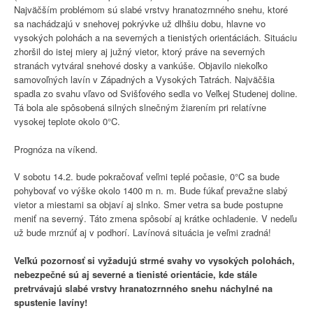
Najväčším problémom sú slabé vrstvy hranatozrnného snehu, ktoré
sa nachádzajú v snehovej pokrývke už dlhšiu dobu, hlavne vo
vysokých polohách a na severných a tienistých orientáciách. Situáciu
zhoršil do istej miery aj južný vietor, ktorý práve na severných
stranách vytváral snehové dosky a vankúše. Objavilo niekoľko
samovoľných lavín v Západných a Vysokých Tatrách. Najväčšia
spadla zo svahu vľavo od Svišťového sedla vo Veľkej Studenej doline.
Tá bola ale spôsobená silných slnečným žiarením pri relatívne
vysokej teplote okolo 0°C.
Prognóza na víkend.
V sobotu 14.2. bude pokračovať veľmi teplé počasie, 0°C sa bude
pohybovať vo výške okolo 1400 m n. m. Bude fúkať prevažne slabý
vietor a miestami sa objaví aj slnko. Smer vetra sa bude postupne
meniť na severný. Táto zmena spôsobí aj krátke ochladenie. V nedeľu
už bude mrznúť aj v podhorí. Lavínová situácia je veľmi zradná!
Veľkú pozornosť si vyžadujú strmé svahy
vo vysokých polohách
,
nebezpečné sú aj severné a tienisté orientácie, kde stále
pretrvávajú slabé vrstvy hranatozrnného snehu náchylné na
spustenie lavíny!