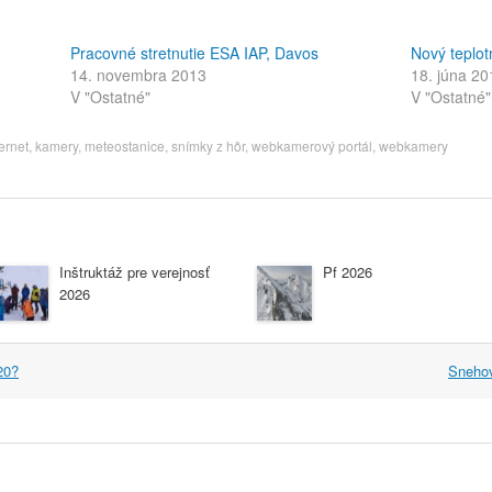
Pracovné stretnutie ESA IAP, Davos
Nový teplo
14. novembra 2013
18. júna 20
V "Ostatné"
V "Ostatné"
ternet
,
kamery
,
meteostanice
,
snímky z hôr
,
webkamerový portál
,
webkamery
Inštruktáž pre verejnosť
Pf 2026
2026
20?
Snehov