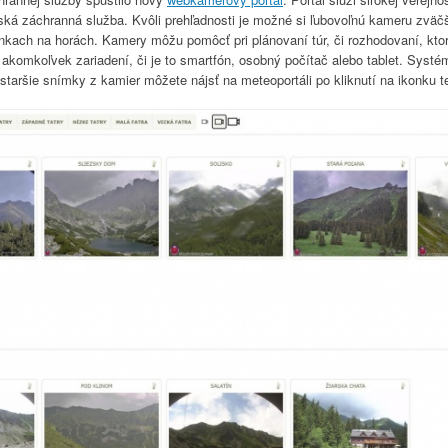
ká záchranná služba. Kvôli prehľadnosti je možné si ľubovoľnú kameru zväčšo
nkach na horách. Kamery môžu pomôcť pri plánovaní túr, či rozhodovaní, ktorú
akomkoľvek zariadení, či je to smartfón, osobný počítač alebo tablet. Syst
taršie snímky z kamier môžete nájsť na meteoportáli po kliknutí na ikonku t