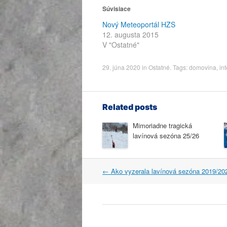
Súvisiace
Nový Meteoportál HZS
12. augusta 2015
V "Ostatné"
29. júna 2020
in
Ostatné
. Tags:
domovina
,
in
Related posts
Mimoriadne tragická
lavínová sezóna 25/26
Post
←
Ako vyzerala lavínová sezóna 2019/20
navigation