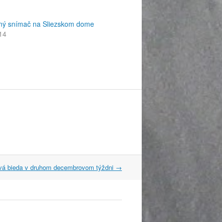
tný snímač na Sliezskom dome
14
á bieda v druhom decembrovom týždni
→