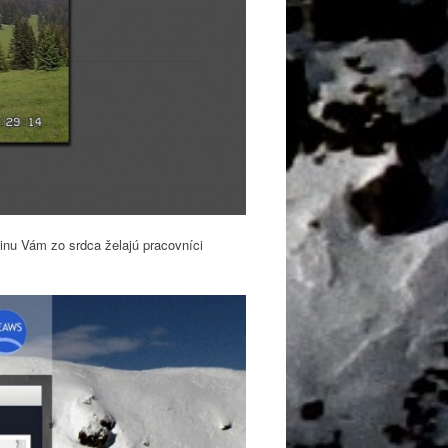
inu Vám zo srdca želajú pracovníci