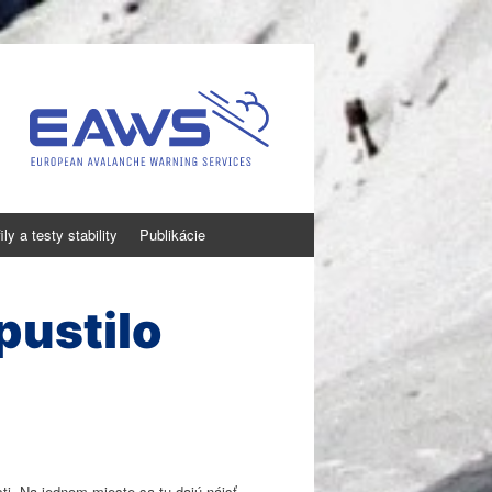
ly a testy stability
Publikácie
pustilo
osti. Na jednom mieste sa tu dajú nájsť