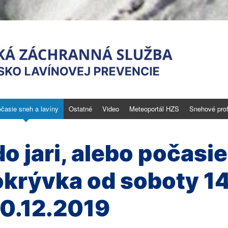
časie sneh a lavíny
Ostatné
Video
Meteoportál HZS
Snehové profi
novej prevencie
 nebezpečenstve
o jari, alebo počasie
krývka od soboty 14
20.12.2019