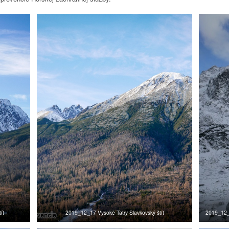
ít
2019_12_17 Vysoké Tatry Slavkovský štít
2019_12_1