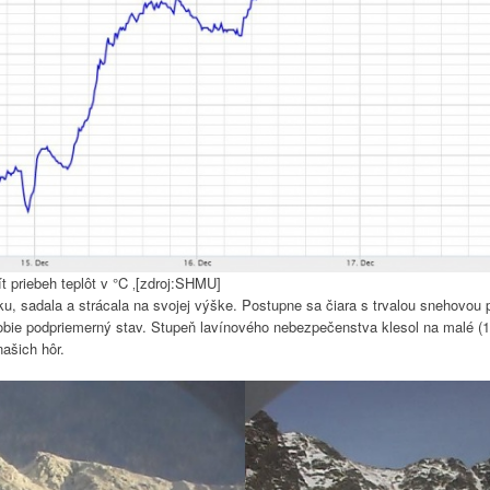
 priebeh teplôt v °C ‚[zdroj:SHMU]
vku, sadala a strácala na svojej výške. Postupne sa čiara s trvalou snehovo
bie podpriemerný stav. Stupeň lavínového nebezpečenstva klesol na malé (1.
našich hôr.