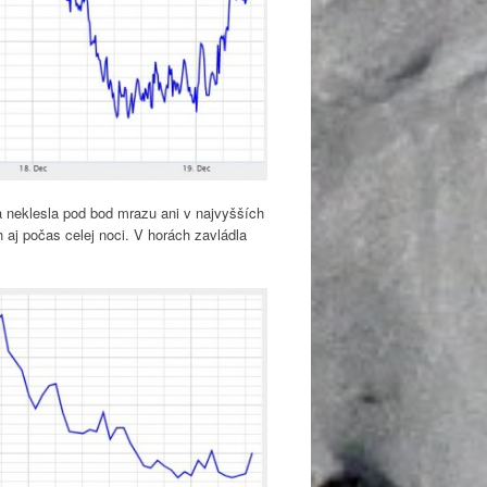
a neklesla pod bod mrazu ani v najvyšších
 aj počas celej noci. V horách zavládla