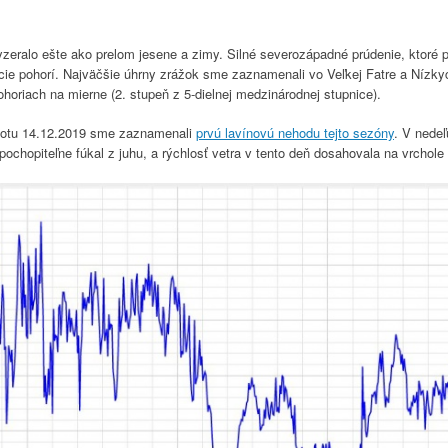
zeralo ešte ako prelom jesene a zimy. Silné severozápadné prúdenie, ktoré pri
ie pohorí. Najväčšie úhrny zrážok sme zaznamenali vo Veľkej Fatre a Nízky
ohoriach na mierne (2. stupeň z 5-dielnej medzinárodnej stupnice).
obotu 14.12.2019 sme zaznamenali
prvú lavínovú nehodu tejto sezóny
. V nedeľ
 pochopiteľne fúkal z juhu, a rýchlosť vetra v tento deň dosahovala na vrcho