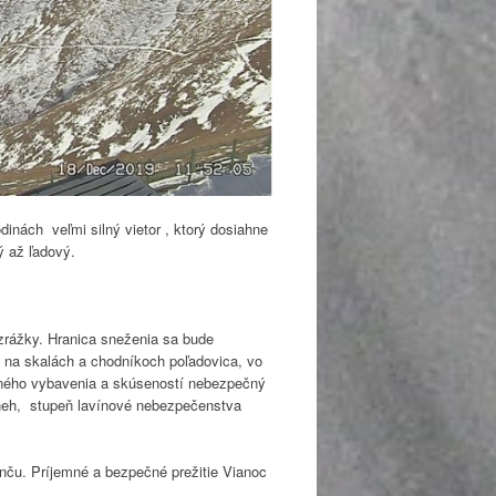
dinách veľmi silný vietor , ktorý dosiahne
ý až ľadový.
zrážky. Hranica sneženia sa bude
í na skalách a chodníkoch poľadovica, vo
bného vybavenia a skúseností nebezpečný
sneh, stupeň lavínové nebezpečenstva
nču. Príjemné a bezpečné prežitie Vianoc