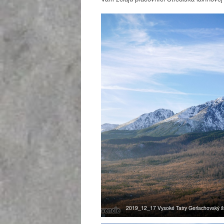
2019_12_17 Vysoké Tatry Gerlachovský št