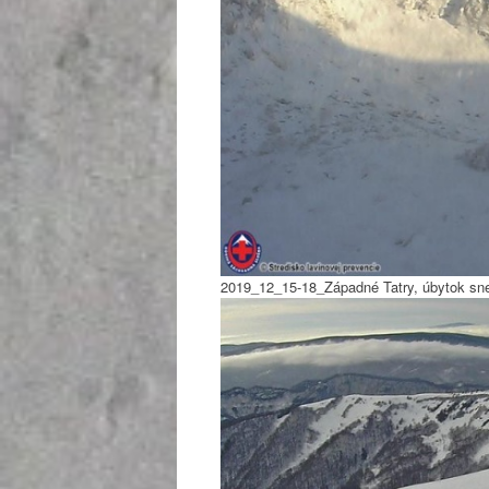
2019_12_15-18_Západné Tatry, úbytok sne