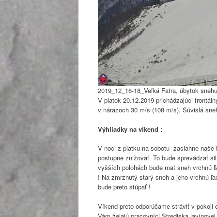
2019_12_16-18_Veľká Fatra, úbytok snehu
V piatok 20.12.2019 prichádzajúci frontáln
v nárazoch 30 m/s (108 m/s). Súvislá sne
Výhliadky na víkend :
V noci z piatku na sobotu zasiahne naše 
postupne znižovať. To bude sprevádzať si
vyšších polohách bude mať sneh vrchnú ľ
! Na zmrznutý starý sneh a jeho vrchnú ľ
bude preto stúpať !
Víkend preto odporúčame stráviť v pokoj
Vám želajú pracovníci Strediska lavínovej