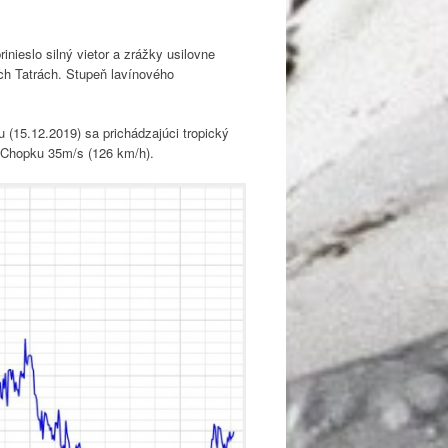
nieslo silný vietor a zrážky usilovne
ch Tatrách. Stupeň lavínového
u (15.12.2019) sa prichádzajúci tropický
le Chopku 35m/s (126 km/h).