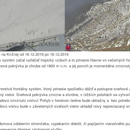
 na Krížnej od 16.12.2019 po 18.12.2019
y systém začal vytláčať tropický vzduch a to prinesie hlavne vo večerných ho
hová pokrývka je zhruba od 1800 m n.m. a jej povrch je momentálne zmrznut
horstvá frontálny systém, ktorý prinesie spočiatku dážď a postupne snehové 
lný vietor. Snehová pokrývka zmrzne a stvrdne, v nižších polohách sa vytvor
adovú zmrznutú vrstvu! Pohyb v horskom teréne bude obtiažny a bez potre
adovú vrstvu bude v záveterných svahoch vietor ukladať nový nepreviazaný 
i domova zdobením stromčeka, vypekaním dobrôt, či popíjaním vianočného pu
 prevencie Horskej záchrannej služby.