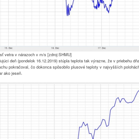
sť vetra v nárazoch v m/s [zdroj:SHMU]
ujúci deň (pondelok 16.12.2019) stúpla teplota tak výrazne, že v priebehu dň
duchu pokračoval, čo dokonca spôsobilo plusové teploty v najvyšších polohách
ar ako jeseň.