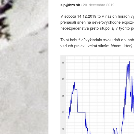
slp@hzs.sk
/
20. decembra 2019
V sobotu 14.12.2019 to v našich horách vy
prenášali sneh na severovýchodné expozíc
nebezpečenstva preto stúpol aj v týchto p
To si bohužiaľ vyžiadalo svoju daň a v s
vzduch prejavil veľmi silným fénom, ktorý