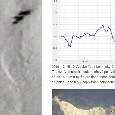
2019_12_15-19 Vysoké Tatry Lomnický štít
To pozitívne stabilizovalo snehovú pokrý
až do 1600 m n.m, čo pre dané ročné obdo
stupnice), a to len v najvyšších polohách 