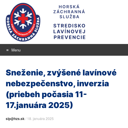
Menu
Stredisko lavínovej
Skip
aktuálne informácie o snehu a lavínovom nebezpečenstve
to
prevencie
Sneženie, zvýšené lavínové
content
nebezpečenstvo, inverzia
(priebeh počasia 11-
17.januára 2025)
slp@hzs.sk
/
18. januára 2025