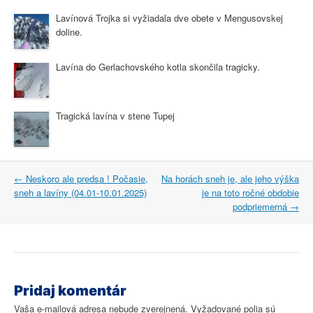
Lavínová Trojka si vyžiadala dve obete v Mengusovskej
doline.
Lavína do Gerlachovského kotla skončila tragicky.
Tragická lavína v stene Tupej
Post
←
Neskoro ale predsa ! Počasie,
Na horách sneh je, ale jeho výška
navigation
sneh a lavíny (04.01-10.01.2025)
je na toto ročné obdobie
podpriemerná
→
Pridaj komentár
Vaša e-mailová adresa nebude zverejnená.
Vyžadované polia sú