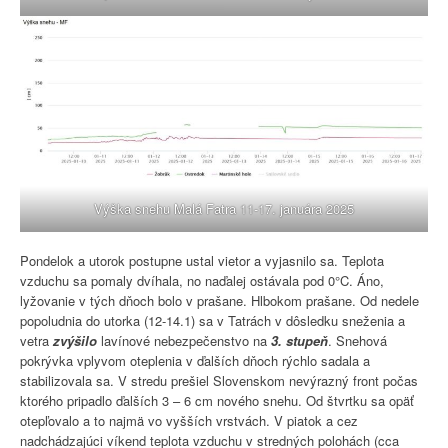
Výška snehu Malá Fatra 11-17. januára 2025
Pondelok a utorok postupne ustal vietor a vyjasnilo sa. Teplota
vzduchu sa pomaly dvíhala, no naďalej ostávala pod 0°C. Áno,
lyžovanie v tých dňoch bolo v prašane. Hlbokom prašane. Od nedele
popoludnia do utorka (12-14.1) sa v Tatrách v dôsledku sneženia a
vetra
zvýšilo
lavínové nebezpečenstvo na
3. stupeň
. Snehová
pokrývka vplyvom oteplenia v ďalších dňoch rýchlo sadala a
stabilizovala sa. V stredu prešiel Slovenskom nevýrazný front počas
ktorého pripadlo ďalších 3 – 6 cm nového snehu. Od štvrtku sa opäť
otepľovalo a to najmä vo vyšších vrstvách. V piatok a cez
nadchádzajúci víkend teplota vzduchu v stredných polohách (cca