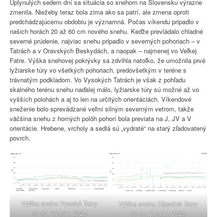
Uplynulých sedem dní sa situácia so snehom na Slovensku výrazne
zmenila. Niežeby teraz bola zima ako sa patrí, ale zmena oproti
predchádzajúcemu obdobiu je významná. Počas víkendu pripadlo v
našich horách 20 až 60 cm nového snehu. Keďže prevládalo chladné
severné prúdenie, najviac snehu pripadlo v severných pohoriach – v
Tatrách a v Oravských Beskydách, a naopak – najmenej vo Veľkej
Fatre. Výška snehovej pokrývky sa zdvihla natoľko, že umožnila prvé
lyžiarske túry vo všetkých pohoriach, predovšetkým v teréne s
trávnatým podkladom. Vo Vysokých Tatrách je však z pohľadu
skalného terénu snehu naďalej málo, lyžiarske túry sú možné až vo
vyšších polohách a aj to len na určitých orientáciách. Víkendové
sneženie bolo sprevádzané veľmi silným severným vetrom, takže
väčšina snehu z horných polôh pohorí bola previata na J, JV a V
orientácie. Hrebene, vrcholy a sedlá sú „vydraté“ na starý zľadovatený
povrch.
Výška snehu Vysoké Tatry
Výška snehu Západné Tatry
11-17. januára 2025
11-17. januára 2025