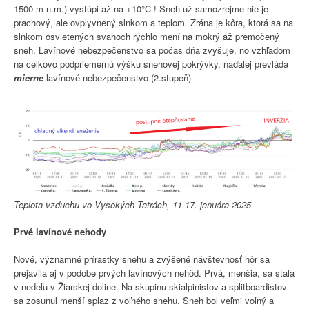
1500 m n.m.) vystúpi až na +10°C ! Sneh už samozrejme nie je
prachový, ale ovplyvnený slnkom a teplom. Zrána je kôra, ktorá sa na
slnkom osvietených svahoch rýchlo mení na mokrý až premočený
sneh. Lavínové nebezpečenstvo sa počas dňa zvyšuje, no vzhľadom
na celkovo podpriemernú výšku snehovej pokrývky, naďalej prevláda
mierne
lavínové nebezpečenstvo (2.stupeň)
Teplota vzduchu vo Vysokých Tatrách, 11-17. januára 2025
Prvé lavínové nehody
Nové, významné prírastky snehu a zvýšené návštevnosť hôr sa
prejavila aj v podobe prvých lavínových nehôd. Prvá, menšia, sa stala
v nedeľu v Žiarskej doline. Na skupinu skialpinistov a splitboardistov
sa zosunul menší splaz z voľného snehu. Sneh bol veľmi voľný a