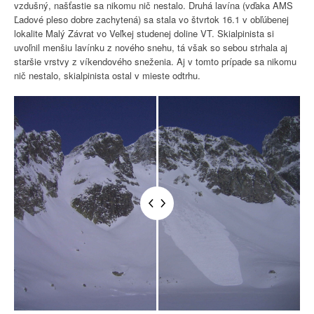
vzdušný, našťastie sa nikomu nič nestalo. Druhá lavína (vďaka AMS
Ľadové pleso dobre zachytená) sa stala vo štvrtok 16.1 v obľúbenej
lokalite Malý Závrat vo Veľkej studenej doline VT. Skialpinista si
uvoľnil menšiu lavínku z nového snehu, tá však so sebou strhala aj
staršie vrstvy z víkendového sneženia. Aj v tomto prípade sa nikomu
nič nestalo, skialpinista ostal v mieste odtrhu.