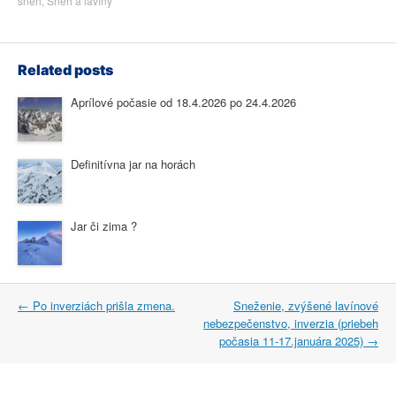
sneh
,
Sneh a lavíny
Related posts
Aprílové počasie od 18.4.2026 po 24.4.2026
Definitívna jar na horách
Jar či zima ?
Post
←
Po inverziách prišla zmena.
Sneženie, zvýšené lavínové
navigation
nebezpečenstvo, inverzia (priebeh
počasia 11-17.januára 2025)
→