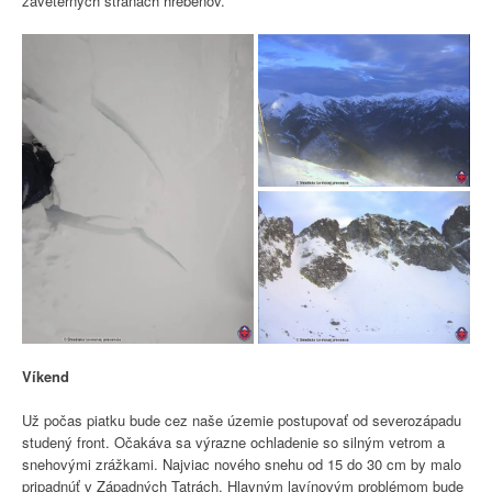
záveterných stranách hrebeňov.
Víkend
Už počas piatku bude cez naše územie postupovať od severozápadu
studený front. Očakáva sa výrazne ochladenie so silným vetrom a
snehovými zrážkami. Najviac nového snehu od 15 do 30 cm by malo
pripadnúť v Západných Tatrách. Hlavným lavínovým problémom bude