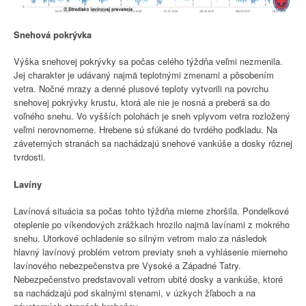
Snehová pokrývka
Výška snehovej pokrývky sa počas celého týždňa veľmi nezmenila.
Jej charakter je udávaný najmä teplotnými zmenami a pôsobením
vetra. Nočné mrazy a denné plusové teploty vytvorili na povrchu
snehovej pokrývky krustu, ktorá ale nie je nosná a preberá sa do
voľného snehu. Vo vyšších polohách je sneh vplyvom vetra rozložený
veľmi nerovnomerne. Hrebene sú sfúkané do tvrdého podkladu. Na
záveterných stranách sa nachádzajú snehové vankúše a dosky rôznej
tvrdosti.
Lavíny
Lavínová situácia sa počas tohto týždňa mierne zhoršila. Pondelkové
oteplenie po víkendových zrážkach hrozilo najmä lavínami z mokrého
snehu. Utorkové ochladenie so silným vetrom malo za následok
hlavný lavínový problém vetrom previaty sneh a vyhlásenie mierneho
lavínového nebezpečenstva pre Vysoké a Západné Tatry.
Nebezpečenstvo predstavovali vetrom ubité dosky a vankúše, ktoré
sa nachádzajú pod skalnými stenami, v úzkych žľaboch a na