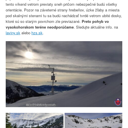
tento víkend vetrom previaty sneh pričom nebezpečné budú všetky
orientácie. Pozor na záveterné strany hrebeňov, úzke žľaby a miesta
pod skalnými stenami tu sa budú nachádzať tvrdé vetrom ubité dosky,
ktoré sú so starým povrchom zle previazané.
Preto pohyb vo
vysokohorskom teréne neodporúčame
. Sledujte aktuálne info. na
laviny.sk
alebo
hzs.sk
.