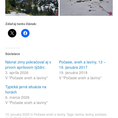
Zdieľaj tento článok:
Súvisiace
Návrat zimy pokračoval aj v
Počasie, sneh a lavíny, 13 –
prvom aprílovom týždni.
19. januára 2017
3. apríla 2026
19. januára 2018
V "Počasie sneh a lavíny"
V "Počasie sneh a lavíny"
Typická jarná situácia na
horách
6. marca 2026
V "Počasie sneh a lavíny"
10. januára 2025
in
Počasie sneh a lavíny
. Tags:
lavína
,
lavíny
,
počasie
,