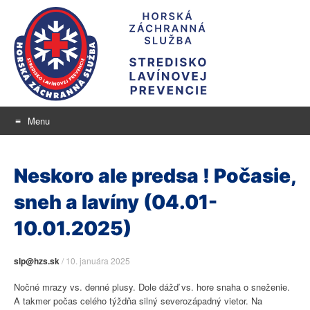
Menu
Stredisko lavínovej
Skip
aktuálne informácie o snehu a lavínovom nebezpečenstve
to
prevencie
Neskoro ale predsa ! Počasie,
content
sneh a lavíny (04.01-
10.01.2025)
slp@hzs.sk
/
10. januára 2025
Nočné mrazy vs. denné plusy. Dole dážď vs. hore snaha o sneženie.
A takmer počas celého týždňa silný severozápadný vietor. Na