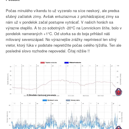
Počas minulého víkendu to už vyzeralo na síce neskorý, ale predsa
sľubný začiatok zimy. Avšak entuziazmus z prichádzajúcej zimy sa
nám už v pondelok začal postupne vytrácať. V našich horách sa
výrazne oteplilo. A to zo sobotných -20°C na Lomnickom štíte, bolo v
pondelok nameraných +1°C. Od utorka sa do boja prihlásil náš
milovaný severozápad. No výraznejšie zrážky nepriniesol len silný
vietor, ktorý fúka v podstate nepretržite počas celého týždňa. Ten ale
posledné slovo rozhodne nepovedal. Čítaj nižšie !!