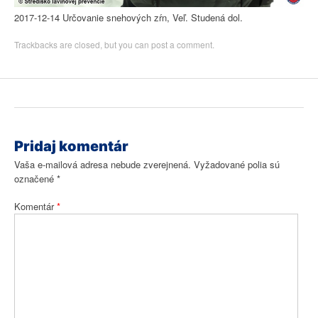
2017-12-14 Určovanie snehových zŕn, Veľ. Studená dol.
Trackbacks are closed, but you can
post a comment
.
Pridaj komentár
Vaša e-mailová adresa nebude zverejnená.
Vyžadované polia sú
označené
*
Komentár
*