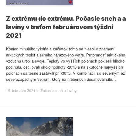
Z extrému do extrému. Počasie sneh a a
lavíny v treťom februárovom týždni
2021
Koniec minulého týždňa a začiatok tohto sa niesol v znamení
arktických teplôt a silného nárazového vetra. Prítomnosť arktického
vzduchu urobila svoje. Teploty vo vyšších polohách poklesli hlboko
pod nulu, oscilovali okolo hodnoty -20°C a na skutočne najvyšších
polohách sa tesne zastavili pri -30°C. V kombinácii so severným až
severozápadným vetrom, ktorý na hrebeňoch dosahoval silu…
19. februára 2021
in
Počasie sneh a lavíny
.