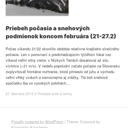
Priebeh počasia a snehových
podmienok koncom februára (21-27.2)
Počas víkendu 21/22 skončilo obdobie relatívne krajšieho slnečného
počasia. Len v porovnaní s predchádzajúcim týždňom fúkal cez
víkend veľmi silný vietor, v Nízkych Tatrách dosahoval až silu
víchrice (>21 m/s). V nedeľu popoludní začalo počasie na Slovensku
ovplyvňovať frontálne rozhranie, ktoré prinieslo od juhu a východu
veľmi vlhký vzduch a samozrejme aj zrážky. Tie boli snehové
spočiatku iba vo vysokých polohách,…
27. februára 2015
in
Počasie sneh a lavíny
.
Proudly powered by WordPress
|
Theme: Expound by
Konstantin Kovshenin