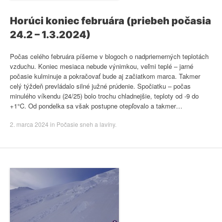
Horúci koniec februára (priebeh počasia
24.2 – 1.3.2024)
Počas celého februára píšeme v blogoch o nadpriemerných teplotách
vzduchu. Koniec mesiaca nebude výnimkou, veľmi teplé – jarné
počasie kulminuje a pokračovať bude aj začiatkom marca. Takmer
celý týždeň prevládalo silné južné prúdenie. Spočiatku – počas
minulého víkendu (24/25) bolo trochu chladnejšie, teploty od -9 do
+1°C. Od pondelka sa však postupne otepľovalo a takmer…
2. marca 2024
in
Počasie sneh a lavíny
.