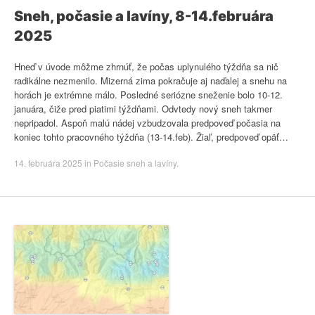
Sneh, počasie a lavíny, 8-14.februára
2025
Hneď v úvode môžme zhrnúť, že počas uplynulého týždňa sa nič
radikálne nezmenilo. Mizerná zima pokračuje aj naďalej a snehu na
horách je extrémne málo. Posledné seriózne sneženie bolo 10-12.
januára, čiže pred piatimi týždňami. Odvtedy nový sneh takmer
nepripadol. Aspoň malú nádej vzbudzovala predpoveď počasia na
koniec tohto pracovného týždňa (13-14.feb). Žiaľ, predpoveď opäť…
14. februára 2025
in
Počasie sneh a lavíny
.