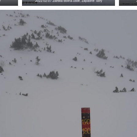
y
2022-02-07 Žiarska dolina-ústie, Západné Tatry