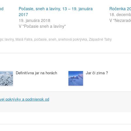
od
Počasie, sneh a lavíny, 13 – 19. januára
Ročenka 2
2017
18. decemb
19. januára 2018
V "Nezarad
V "Počasie sneh a lavíny"
gs:
lavíny
,
Malá Fatra
,
počasie
,
sneh
,
snehová pokrývka
,
Západné Tatry
Definitívna jar na horách
Jar či zima ?
vej pokrývky a podmienok od