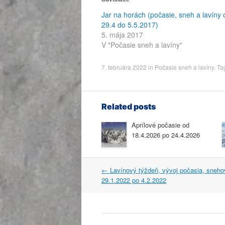
Jar na horách (počasie, sneh a lavíny 
29.4 do 5.5.2017)
5. mája 2017
V "Počasie sneh a lavíny"
7. februára 2022
in
Počasie sneh a lavíny
. Ta
Related posts
Aprílové počasie od
18.4.2026 po 24.4.2026
Post
←
Lavínový týždeň, vývoj počasia, sneho
navigation
29.1.2022 po 4.2.2022