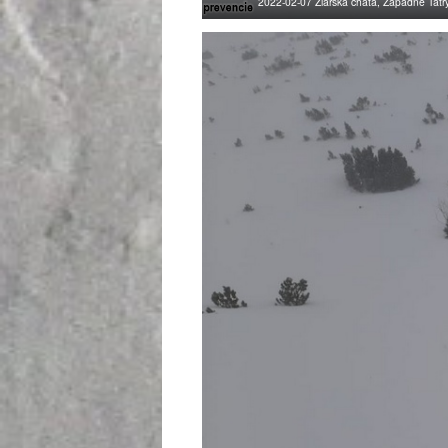
2022-02-07 Žiarska chata, Západné Tatr