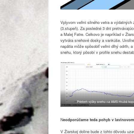
Vplyvom veľmi silného vetra a výdatných
(3.stupeň). Za posledné 3 dni pretrvávaj
a Malej Fatre. Celkovo je napríklad v Ži
vytvára snehové dosky a vankúše. Uvoľnen
napätia môže spôsobiť veľmi dlhý odrth, a
snehu, ktorý pôsobí v profile snehu destab
Priebeh výšky snehu na AMS Hrubá kop
N
eodporúčame teda pohyb v lavínovom 
V Žiarskej doline bude z tohto dôvodu uza