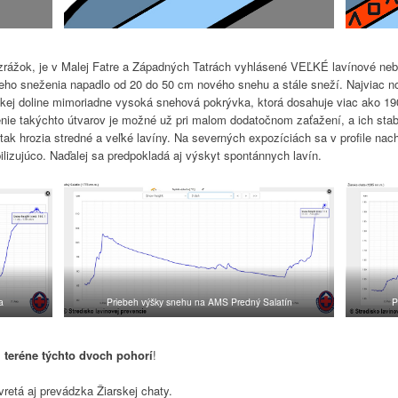
 zrážok, je v Malej Fatre a Západných Tatrách vyhlásené VEĽKÉ lavínové n
úceho sneženia napadlo od 20 do 50 cm nového snehu a stále sneží. Najviac
arskej doline mimoriadne vysoká snehová pokrývka, ktorá dosahuje viac ako 
ie takýchto útvarov je možné už pri malom dodatočnom zaťažení, a ich stabil
 tak hrozia stredné a veľké lavíny. Na severných expozíciách sa v profile nac
ilizujúco. Naďalej sa predpokladá aj výskyt spontánnych lavín.
a
Priebeh výšky snehu na AMS Predný Salatín
P
teréne týchto dvoch pohorí
!
vretá aj prevádzka Žiarskej chaty.