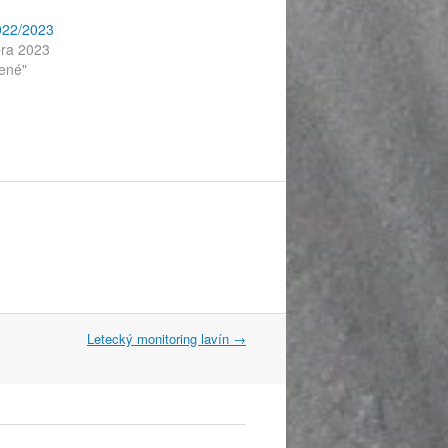
022/2023
ra 2023
ené"
Letecký monitoring lavín
→