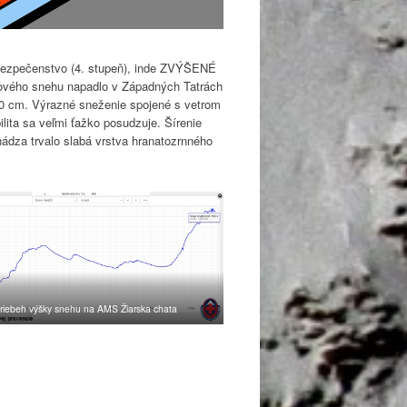
ebezpečenstvo (4. stupeň), inde ZVÝŠENÉ
 nového snehu napadlo v Západných Tatrách
190 cm. Výrazné sneženie spojené s vetrom
ita sa veľmi ťažko posudzuje. Šírenie
hádza trvalo slabá vrstva hranatozrnného
riebeh výšky snehu na AMS Žiarska chata