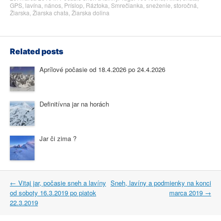
GPS
,
lavína
,
nános
,
Príslop
,
Ráztoka
,
Smrečianka
,
sneženie
,
storočná
,
Žiarska
,
Žiarska chata
,
Žiarska dolina
Related posts
Aprílové počasie od 18.4.2026 po 24.4.2026
Definitívna jar na horách
Jar či zima ?
Post
←
Vitaj jar, počasie sneh a lavíny
Sneh, lavíny a podmienky na konci
navigation
od soboty 16.3.2019 po piatok
marca 2019
→
22.3.2019