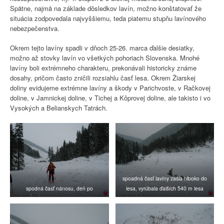
Spätne, najmä na základe dôsledkov lavín, možno konštatovať že
situácia zodpovedala najvyššiemu, teda piatemu stupňu lavínového
nebezpečenstva.
Okrem tejto lavíny spadli v dňoch 25-26. marca ďalšie desiatky,
možno až stovky lavín vo všetkých pohoriach Slovenska. Mnohé
lavíny boli extrémneho charakteru, prekonávali historicky známe
dosahy, pričom často zničili rozsiahlu časť lesa. Okrem Žiarskej
doliny evidujeme extrémne lavíny a škody v Parichvoste, v Račkovej
doline, v Jamnickej doline, v Tichej a Kôprovej doline, ale takisto i vo
Vysokých a Belianskych Tatrách.
spoadná časť lavíny zašla hlboko do
spodná časť nánosu, deň po
lesa, vyrúbala ďalších 540 m lesa