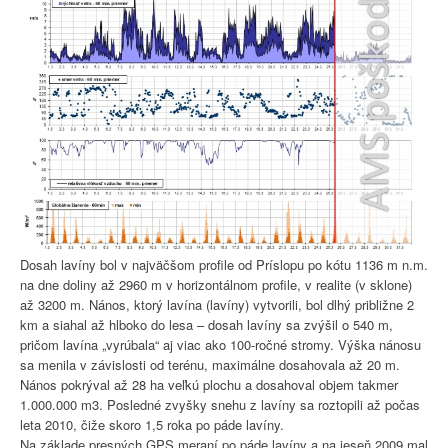
Dosah lavíny bol v najväčšom profile od Príslopu po kótu 1136 m n.m.
na dne doliny až 2960 m v horizontálnom profile, v realite (v sklone)
až 3200 m. Nános, ktorý lavína (lavíny) vytvorili, bol dlhý približne 2
km a siahal až hlboko do lesa – dosah lavíny sa zvýšil o 540 m,
pričom lavína „vyrúbala“ aj viac ako 100-ročné stromy. Výška nánosu
sa menila v závislosti od terénu, maximálne dosahovala až 20 m.
Nános pokrýval až 28 ha veľkú plochu a dosahoval objem takmer
1.000.000 m3. Posledné zvyšky snehu z lavíny sa roztopili až počas
leta 2010, čiže skoro 1,5 roka po páde lavíny.
Na základe presných GPS meraní po páde lavíny a na jeseň 2009 mal