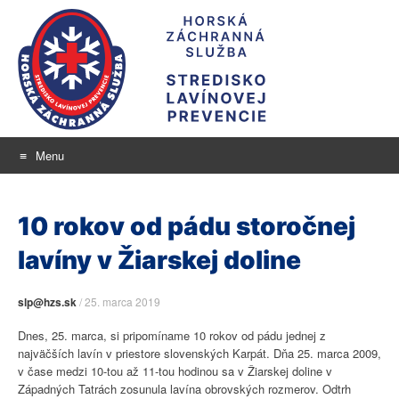
Menu
Stredisko lavínovej
Skip
aktuálne informácie o snehu a lavínovom nebezpečenstve
to
prevencie
10 rokov od pádu storočnej
content
lavíny v Žiarskej doline
slp@hzs.sk
/
25. marca 2019
Dnes, 25. marca, si pripomíname 10 rokov od pádu jednej z
najväčších lavín v priestore slovenských Karpát. Dňa 25. marca 2009,
v čase medzi 10-tou až 11-tou hodinou sa v Žiarskej doline v
Západných Tatrách zosunula lavína obrovských rozmerov. Odtrh