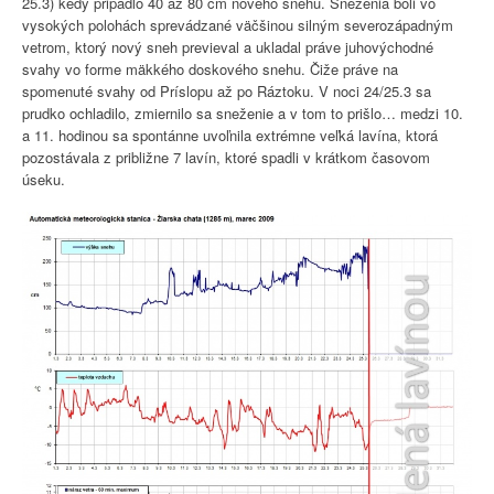
25.3) kedy pripadlo 40 až 80 cm nového snehu. Sneženia boli vo
vysokých polohách sprevádzané väčšinou silným severozápadným
vetrom, ktorý nový sneh previeval a ukladal práve juhovýchodné
svahy vo forme mäkkého doskového snehu. Čiže práve na
spomenuté svahy od Príslopu až po Ráztoku. V noci 24/25.3 sa
prudko ochladilo, zmiernilo sa sneženie a v tom to prišlo… medzi 10.
a 11. hodinou sa spontánne uvoľnila extrémne veľká lavína, ktorá
pozostávala z približne 7 lavín, ktoré spadli v krátkom časovom
úseku.