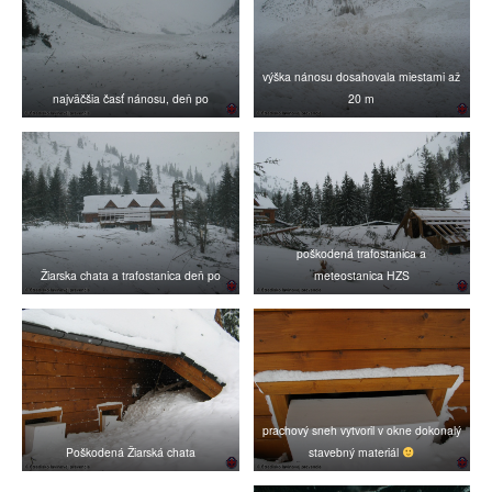
výška nánosu dosahovala miestami až
najväčšia časť nánosu, deň po
20 m
poškodená trafostanica a
Žiarska chata a trafostanica deň po
meteostanica HZS
prachový sneh vytvoril v okne dokonalý
Poškodená Žiarská chata
stavebný materiál