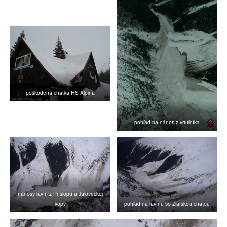
poškodená chatka HS Alpina
pohľad na nános z vrtulníka
nánosy lavín z Príslopu a Jaloveckej
kopy
pohľad na lavínu so Žiarskou chatou