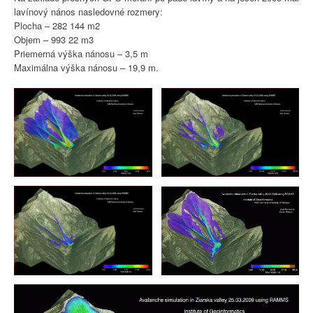
lavínový nános nasledovné rozmery:
Plocha – 282 144 m2
Objem – 993 22 m3
Priemerná výška nánosu – 3,5 m
Maximálna výška nánosu – 19,9 m.