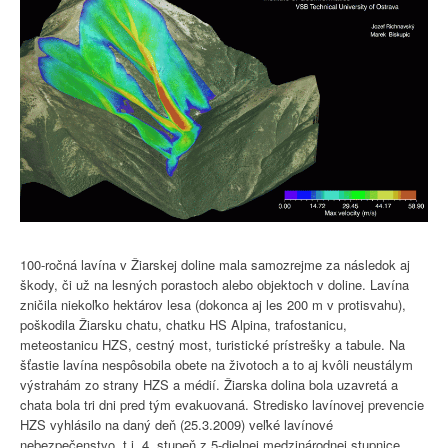
100-ročná lavína v Žiarskej doline mala samozrejme za následok aj
škody, či už na lesných porastoch alebo objektoch v doline. Lavína
zničila niekoľko hektárov lesa (dokonca aj les 200 m v protisvahu),
poškodila Žiarsku chatu, chatku HS Alpina, trafostanicu,
meteostanicu HZS, cestný most, turistické prístrešky a tabule. Na
šťastie lavína nespôsobila obete na životoch a to aj kvôli neustálym
výstrahám zo strany HZS a médií. Žiarska dolina bola uzavretá a
chata bola tri dni pred tým evakuovaná. Stredisko lavínovej prevencie
HZS vyhlásilo na daný deň (25.3.2009) veľké lavínové
nebezpečenstvo, t.j. 4. stupeň z 5-dielnej medzinárodnej stupnice.