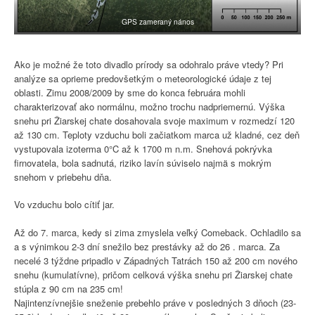
GPS zameraný nános
Ako je možné že toto divadlo prírody sa odohralo práve vtedy? Pri
analýze sa oprieme predovšetkým o meteorologické údaje z tej
oblasti. Zimu 2008/2009 by sme do konca februára mohli
charakterizovať ako normálnu, možno trochu nadpriemernú. Výška
snehu pri Žiarskej chate dosahovala svoje maximum v rozmedzí 120
až 130 cm. Teploty vzduchu boli začiatkom marca už kladné, cez deň
vystupovala izoterma 0°C až k 1700 m n.m. Snehová pokrývka
firnovatela, bola sadnutá, riziko lavín súviselo najmä s mokrým
snehom v priebehu dňa.
Vo vzduchu bolo cítiť jar.
Až do 7. marca, kedy si zima zmyslela veľký Comeback. Ochladilo sa
a s výnimkou 2-3 dní snežilo bez prestávky až do 26 . marca. Za
necelé 3 týždne pripadlo v Západných Tatrách 150 až 200 cm nového
snehu (kumulatívne), pričom celková výška snehu pri Žiarskej chate
stúpla z 90 cm na 235 cm!
Najintenzívnejšie sneženie prebehlo práve v posledných 3 dňoch (23-