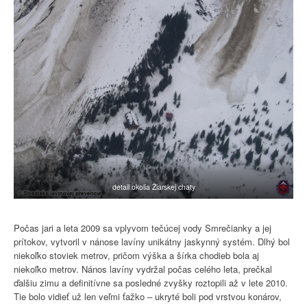
detail okolia Žiarskej chaty
Počas jari a leta 2009 sa vplyvom tečúcej vody Smrečianky a jej
prítokov, vytvoril v nánose lavíny unikátny jaskynný systém. Dlhý bol
niekoľko stoviek metrov, pričom výška a šírka chodieb bola aj
niekoľko metrov. Nános lavíny vydržal počas celého leta, prečkal
ďalšiu zimu a definitívne sa posledné zvyšky roztopili až v lete 2010.
Tie bolo vidieť už len veľmi ťažko – ukryté boli pod vrstvou konárov,