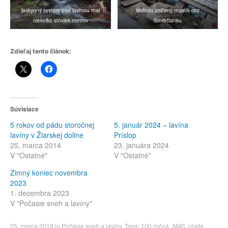
jaskynný systém pod lavínou mal
lavínou zničený mostík cez
niekoľko stoviek metrov
Smrečianku
Zdieľaj tento článok:
Súvisiace
5 rokov od pádu storočnej
5. január 2024 – lavína
lavíny v Žiarskej doline
Príslop
25. marca 2014
23. januára 2024
V "Ostatné"
V "Ostatné"
Zimný koniec novembra
2023
1. decembra 2023
V "Počasie sneh a lavíny"
25. marca 2019
in
Počasie sneh a lavíny
. Tags:
100 ročná
,
AMS
,
chata
,