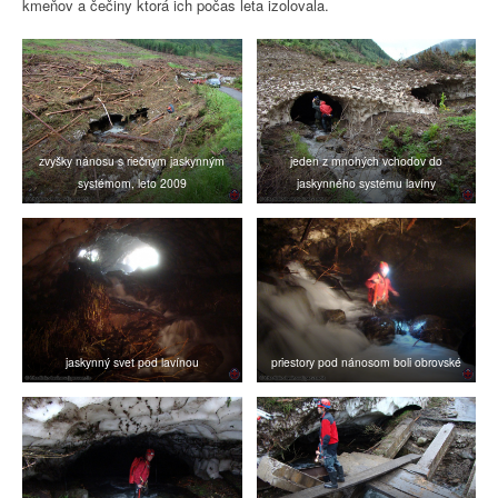
kmeňov a čečiny ktorá ich počas leta izolovala.
zvyšky nánosu s riečnym jaskynným
jeden z mnohých vchodov do
systémom, leto 2009
jaskynného systému lavíny
jaskynný svet pod lavínou
priestory pod nánosom boli obrovské