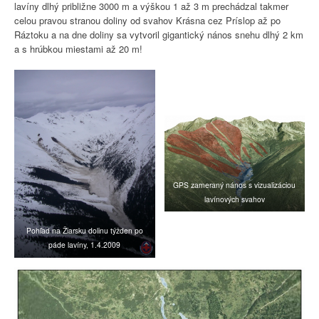
lavíny dlhý približne 3000 m a výškou 1 až 3 m prechádzal takmer
celou pravou stranou doliny od svahov Krásna cez Príslop až po
Ráztoku a na dne doliny sa vytvoril gigantický nános snehu dlhý 2 km
a s hrúbkou miestami až 20 m!
GPS zameraný nános s vizualizáciou
lavínových svahov
Pohľad na Žiarsku dolinu týžden po
páde lavíny, 1.4.2009