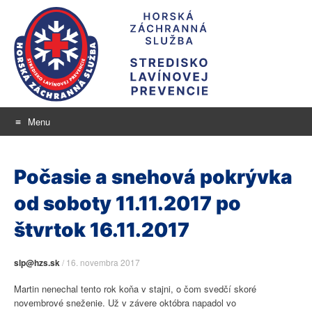
Menu
Stredisko lavínovej
Skip
aktuálne informácie o snehu a lavínovom nebezpečenstve
to
prevencie
Počasie a snehová pokrývka
content
od soboty 11.11.2017 po
štvrtok 16.11.2017
slp@hzs.sk
/
16. novembra 2017
Martin nenechal tento rok koňa v stajni, o čom svedčí skoré
novembrové sneženie. Už v závere októbra napadol vo