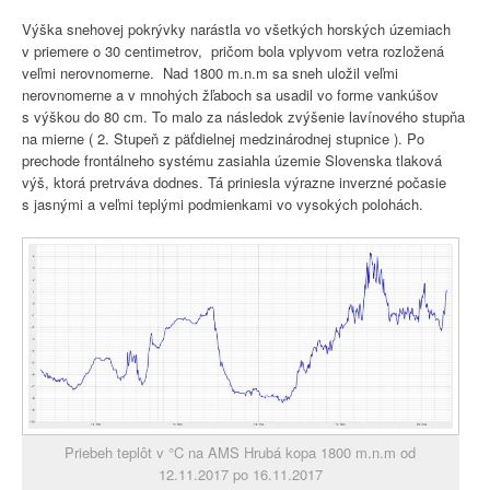
Výška snehovej pokrývky narástla vo všetkých horských územiach
v priemere o 30 centimetrov, pričom bola vplyvom vetra rozložená
veľmi nerovnomerne. Nad 1800 m.n.m sa sneh uložil veľmi
nerovnomerne a v mnohých žľaboch sa usadil vo forme vankúšov
s výškou do 80 cm. To malo za následok zvýšenie lavínového stupňa
na mierne ( 2. Stupeň z päťdielnej medzinárodnej stupnice ). Po
prechode frontálneho systému zasiahla územie Slovenska tlaková
výš, ktorá pretrváva dodnes. Tá priniesla výrazne inverzné počasie
s jasnými a veľmi teplými podmienkami vo vysokých polohách.
Priebeh teplôt v °C na AMS Hrubá kopa 1800 m.n.m od
12.11.2017 po 16.11.2017