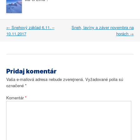
Post
←
Snehový základ 6.11. –
Sneh, lavíny a záver novembra na
navigation
10.11.2017
horách
→
Pridaj komentár
Vaša e-mailová adresa nebude zverejnená.
Vyžadované polia sú
označené
*
Komentár
*