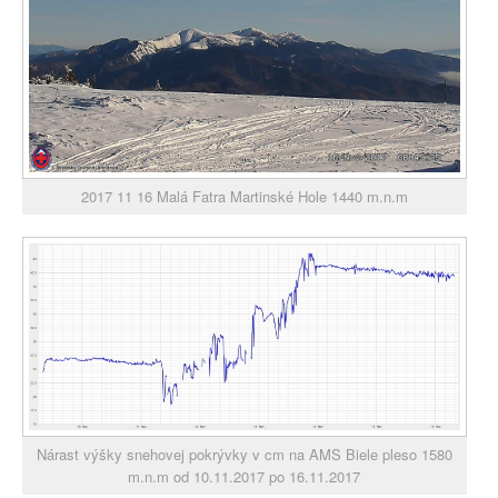
2017 11 16 Malá Fatra Martinské Hole 1440 m.n.m
Nárast výšky snehovej pokrývky v cm na AMS Biele pleso 1580
m.n.m od 10.11.2017 po 16.11.2017