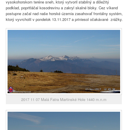
vysokohorskom teréne sneh, ktorý vytvoril stabilný a dôležitý
podklad, popritláčal kosodrevinu a zakryl skalné bloky. Cez víkend
postupne začal nad naše horské územia zasahovať frontálny systém,
ktorý vyvrcholil v pondelok 13.11.2017 a priniesol očakávané zrážky.
2017 11 07 Malá Fatra Martinské Hole 1440 m.n.m