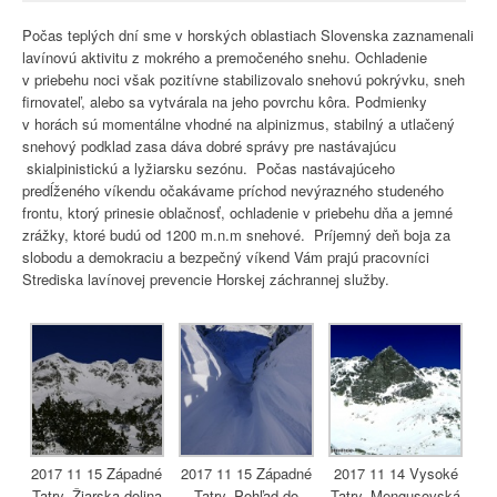
Počas teplých dní sme v horských oblastiach Slovenska zaznamenali
lavínovú aktivitu z mokrého a premočeného snehu. Ochladenie
v priebehu noci však pozitívne stabilizovalo snehovú pokrývku, sneh
firnovateľ, alebo sa vytvárala na jeho povrchu kôra. Podmienky
v horách sú momentálne vhodné na alpinizmus, stabilný a utlačený
snehový podklad zasa dáva dobré správy pre nastávajúcu
skialpinistickú a lyžiarsku sezónu. Počas nastávajúceho
predĺženého víkendu očakávame príchod nevýrazného studeného
frontu, ktorý prinesie oblačnosť, ochladenie v priebehu dňa a jemné
zrážky, ktoré budú od 1200 m.n.m snehové. Príjemný deň boja za
slobodu a demokraciu a bezpečný víkend Vám prajú pracovníci
Strediska lavínovej prevencie Horskej záchrannej služby.
2017 11 15 Západné
2017 11 15 Západné
2017 11 14 Vysoké
Tatry, Žiarska dolina
Tatry, Pohľad do
Tatry, Mengusovská