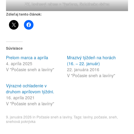
ZT, lavínový nános v Ypsilone, Salatínska dolina
Zdieľaj tento článok:
Súvisiace
Prelom marca a apríla
Mrazivý týždeň na horách
4. apríla 2025
(16. – 22. január)
V "Počasie sneh a lavíny"
22. januára 2016
V "Počasie sneh a lavíny"
Výrazné ochladenie v
druhom aprílovom týždni.
16. apríla 2021
V "Počasie sneh a lavíny"
9. januára 2026
in
Počasie sneh a lavíny
. Tags:
lavíny
,
počasie
,
sneh
,
snehová pokrývka