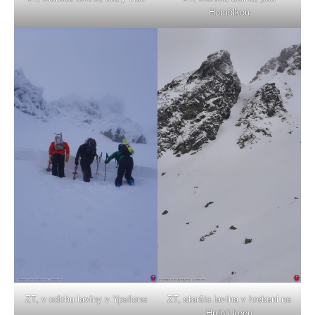
Homôľkou
ZT, v odtrhu lavíny v Ypsilone
ZT, staršia lavína v hrebeni na
Hrubú kopu