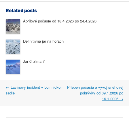
Related posts
Aprílové počasie od 18.4.2026 po 24.4.2026
Definitívna jar na horách
Jar či zima ?
Post
←
Lavínový incident v Lomnickom
Priebeh počasia a vývoj snehovej
navigation
sedle
pokrývky od 09.1.2026 po
16.1.2026
→