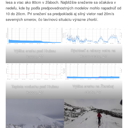
lesa a viac ako 80cm v žľaboch. Najbližšie sneženie sa očakáva v
nedeľu, kde by podľa predpovednostných modelov mohlo napadnúť od
10 do 20cm. Pri snežení sa predpokladá aj silný vietor nad 20m/s
severných smerov, čo lavínovú situáciu výrazne zhorší.
Rýchlosť a nárazy vetra na
Výška snehu pod Hrubou
Holom vrchu, ZT
kopou, ZT
Výška snehu na Žiarskej
Teplota vzduchu pod Hrubou
chate, ZT
kopou, ZT