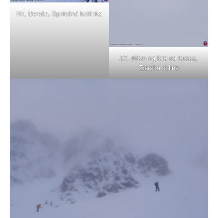
NT, Dereše, Spoločná kotlinka
ZT, 40cm na late na terase,
Žiarska dolina