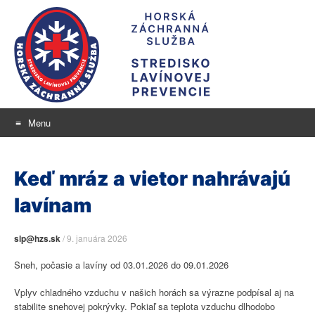
Menu
Stredisko lavínovej
Skip
aktuálne informácie o snehu a lavínovom nebezpečenstve
to
prevencie
Keď mráz a vietor nahrávajú
content
lavínam
slp@hzs.sk
/
9. januára 2026
Sneh, počasie a lavíny od 03.01.2026 do 09.01.2026
Vplyv chladného vzduchu v našich horách sa výrazne podpísal aj na
stabilite snehovej pokrývky. Pokiaľ sa teplota vzduchu dlhodobo