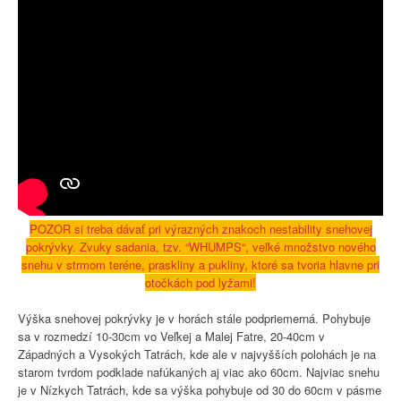
POZOR si treba dávať pri výrazných znakoch nestability snehovej
pokrývky. Zvuky sadania, tzv. “WHUMPS“, veľké množstvo nového
snehu v strmom teréne, praskliny a pukliny, ktoré sa tvoria hlavne pri
otočkách pod lyžami!
Výška snehovej pokrývky je v horách stále podpriemerná. Pohybuje
sa v rozmedzí 10-30cm vo Veľkej a Malej Fatre, 20-40cm v
Západných a Vysokých Tatrách, kde ale v najvyšších polohách je na
starom tvrdom podklade nafúkaných aj viac ako 60cm. Najviac snehu
je v Nízkych Tatrách, kde sa výška pohybuje od 30 do 60cm v pásme