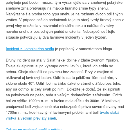
pohybuje pod bodom mrazu, tým výraznejšie sa v snehovej pokrývke
snehové zrná pretvárajú na mäkké hranato zrnné typy snehu.
Najvýraznejšia tvorba toho typu snehu je na rozhraní dvoch odlišných
vrstiev. V prípade našich podmienok to je to starý tvrdý firnový sneh z
prvej vlny sneženia v novembri minulého roku a nafúkané vrstvy
nového snehu z posledných periód sneženia. Nebezpečnosť tejto
situácie potvrdzujú aj dva lavínové incidenty v jeden týždeň.
Incident z Lomnického sedla
je popísaný v samostatnom blogu .
Druhý incident sa stal v Salatínskej doline v žľabe zvanom Ypsilon.
Dvaja skialpinisti si pri výstupe odtrhli lavínu, ktorá ich strhla so
sebou. Obaja skončili na povrchu bez zranení. Prvý z dvojice si
aktivoval aj lavínový batoh. Odtrhlo sa to približne 10m nad ním, v
sklone okolo 40°. Odtrh bol na šírku úzkeho strmého žľabu bez toho,
aby sa odtrhol aj celý svah po nimi. Dôležité je dodať, že skialpinisti
sa pohybovali na pešo, teda s veľkým dodatočným zaťažením. Odtrh
bol vo výške 1920m n. m. a lavína mala dĺžku do 300m. V lavínovej
predpovedi boli zvýraznené ako nebezpečné práve severné svahy nad
1700m n. m., kde hlavnými lavínovými problémami boli
trvalo slabá
vrstva
a
vetrom previaty sneh
.
Odkaz na snehový profil z odtrhu.