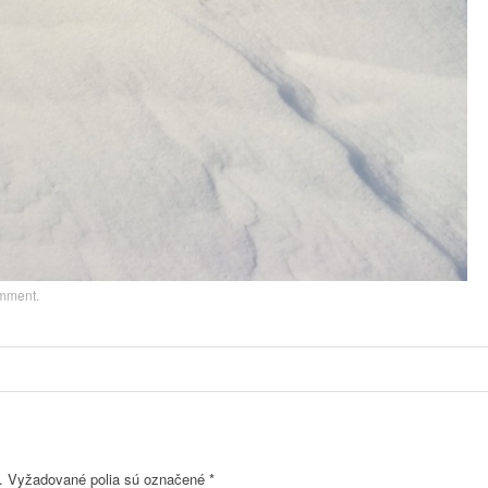
omment
.
.
Vyžadované polia sú označené
*