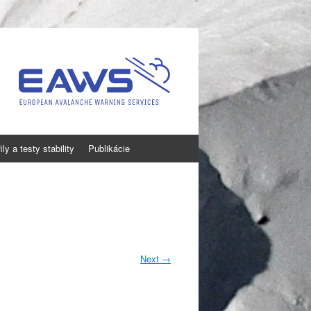
ly a testy stability
Publikácie
Next
→