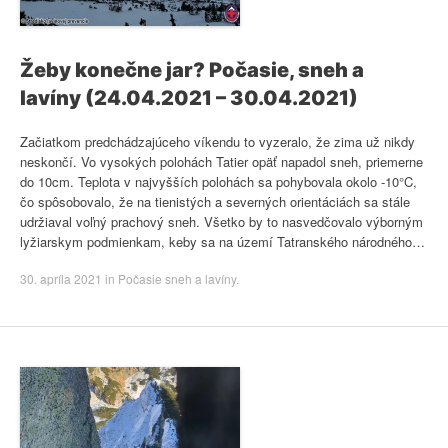
Žeby konečne jar? Počasie, sneh a
lavíny (24.04.2021 – 30.04.2021)
Začiatkom predchádzajúceho víkendu to vyzeralo, že zima už nikdy
neskončí. Vo vysokých polohách Tatier opäť napadol sneh, priemerne
do 10cm. Teplota v najvyšších polohách sa pohybovala okolo -10°C,
čo spôsobovalo, že na tienistých a severných orientáciách sa stále
udržiaval voľný prachový sneh. Všetko by to nasvedčovalo výborným
lyžiarskym podmienkam, keby sa na území Tatranského národného…
30. apríla 2021
in
Počasie sneh a lavíny
.