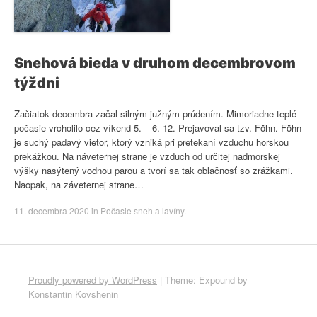
Snehová bieda v druhom decembrovom
týždni
Začiatok decembra začal silným južným prúdením. Mimoriadne teplé
počasie vrcholilo cez víkend 5. – 6. 12. Prejavoval sa tzv. Föhn. Föhn
je suchý padavý vietor, ktorý vzniká pri pretekaní vzduchu horskou
prekážkou. Na náveternej strane je vzduch od určitej nadmorskej
výšky nasýtený vodnou parou a tvorí sa tak oblačnosť so zrážkami.
Naopak, na záveternej strane…
11. decembra 2020
in
Počasie sneh a lavíny
.
Proudly powered by WordPress
|
Theme: Expound by
Konstantin Kovshenin