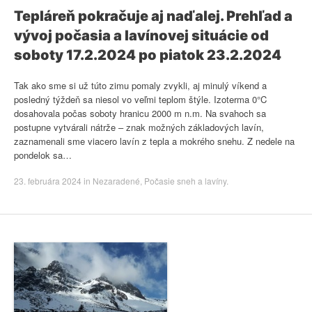
Tepláreň pokračuje aj naďalej. Prehľad a
vývoj počasia a lavínovej situácie od
soboty 17.2.2024 po piatok 23.2.2024
Tak ako sme si už túto zimu pomaly zvykli, aj minulý víkend a
posledný týždeň sa niesol vo veľmi teplom štýle. Izoterma 0°C
dosahovala počas soboty hranicu 2000 m n.m. Na svahoch sa
postupne vytvárali nátrže – znak možných základových lavín,
zaznamenali sme viacero lavín z tepla a mokrého snehu. Z nedele na
pondelok sa…
23. februára 2024
in
Nezaradené
,
Počasie sneh a lavíny
.