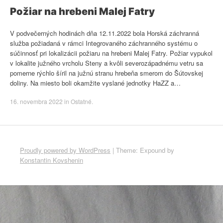
Požiar na hrebeni Malej Fatry
V podvečerných hodinách dňa 12.11.2022 bola Horská záchranná
služba požiadaná v rámci Integrovaného záchranného systému o
súčinnosť pri lokalizácii požiaru na hrebeni Malej Fatry. Požiar vypukol
v lokalite južného vrcholu Steny a kvôli severozápadnému vetru sa
pomerne rýchlo šíril na južnú stranu hrebeňa smerom do Šútovskej
doliny. Na miesto boli okamžite vyslané jednotky HaZZ a…
16. novembra 2022
in
Ostatné
.
Proudly powered by WordPress
|
Theme: Expound by
Konstantin Kovshenin