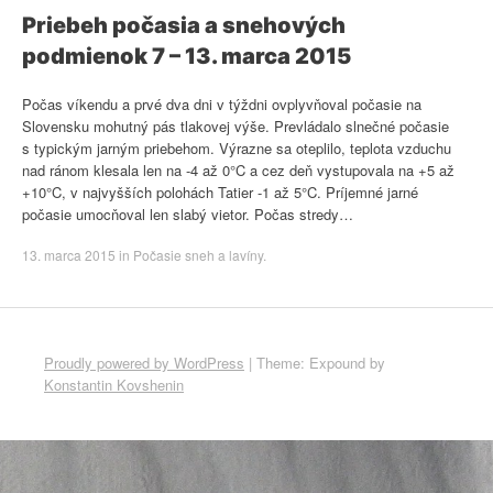
Priebeh počasia a snehových
podmienok 7 – 13. marca 2015
Počas víkendu a prvé dva dni v týždni ovplyvňoval počasie na
Slovensku mohutný pás tlakovej výše. Prevládalo slnečné počasie
s typickým jarným priebehom. Výrazne sa oteplilo, teplota vzduchu
nad ránom klesala len na -4 až 0°C a cez deň vystupovala na +5 až
+10°C, v najvyšších polohách Tatier -1 až 5°C. Príjemné jarné
počasie umocňoval len slabý vietor. Počas stredy…
13. marca 2015
in
Počasie sneh a lavíny
.
Proudly powered by WordPress
|
Theme: Expound by
Konstantin Kovshenin