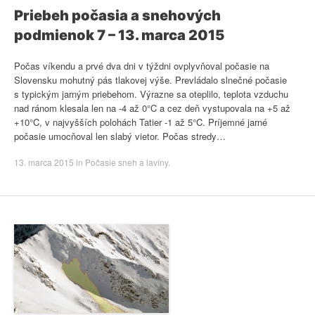
Priebeh počasia a snehových
podmienok 7 – 13. marca 2015
Počas víkendu a prvé dva dni v týždni ovplyvňoval počasie na
Slovensku mohutný pás tlakovej výše. Prevládalo slnečné počasie
s typickým jarným priebehom. Výrazne sa oteplilo, teplota vzduchu
nad ránom klesala len na -4 až 0°C a cez deň vystupovala na +5 až
+10°C, v najvyšších polohách Tatier -1 až 5°C. Príjemné jarné
počasie umocňoval len slabý vietor. Počas stredy…
13. marca 2015
in
Počasie sneh a lavíny
.