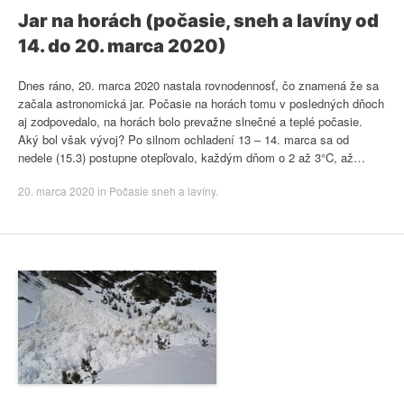
Jar na horách (počasie, sneh a lavíny od
14. do 20. marca 2020)
Dnes ráno, 20. marca 2020 nastala rovnodennosť, čo znamená že sa
začala astronomická jar. Počasie na horách tomu v posledných dňoch
aj zodpovedalo, na horách bolo prevažne slnečné a teplé počasie.
Aký bol však vývoj? Po silnom ochladení 13 – 14. marca sa od
nedele (15.3) postupne otepľovalo, každým dňom o 2 až 3°C, až…
20. marca 2020
in
Počasie sneh a lavíny
.