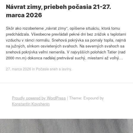
Návrat zimy, priebeh počasia 21-27.
marca 2026
Skôr ako rozoberieme „návrat zimy“, opíšeme situáciu, ktorá tomu
predchádzala. Všeobecne prevládali pekné dni bez zrážok s teplotami
vzduchu v rámci normálu. Snehová pokrývka sa pomaly topila, najmä
na južných, slnkom osvietených svahoch. Na severných svahoch sa
snehová pokrývka veľmi nemenila. V najvyšších polohách Tatier (nad
2000 mn.m) dokonca naďalej pretrvával suchý, miestami až voľný…
27. marca 2026
in
Počasie sneh a lavíny
.
Proudly powered by WordPress
|
Theme: Expound by
Konstantin Kovshenin