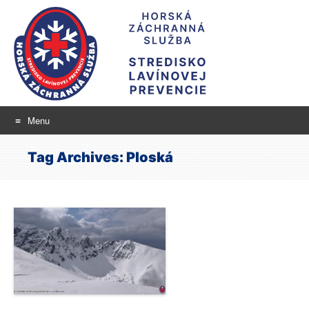
Menu
Stredisko lavínovej
Skip
aktuálne informácie o snehu a lavínovom nebezpečenstve
Tag Archives:
Ploská
to
prevencie
content