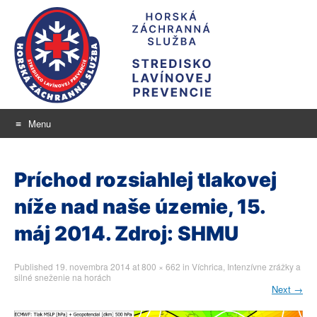
Menu
Stredisko lavínovej
Skip
aktuálne informácie o snehu a lavínovom nebezpečenstve
to
prevencie
Príchod rozsiahlej tlakovej
content
níže nad naše územie, 15.
máj 2014. Zdroj: SHMU
Published
19. novembra 2014
at
800 × 662
in
Víchrica, Intenzívne zrážky a
silné sneženie na horách
Next
→