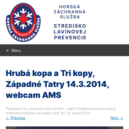
Menu
Stredisko lavínovej
Skip
aktuálne informácie o snehu a lavínovom nebezpečenstve
to
prevencie
Hrubá kopa a Tri kopy,
content
Západné Tatry 14.3.2014,
webcam AMS
Published
19. novembra 2014
at
640 × 480
in
Priebeh počasia a vývoj
snehovej pokrývky na horách od 8. do 14. marca 2014
←
Previous
Next
→