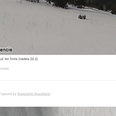
už len hmla (nedela 22.2)
closed.
Expound by
Konstantin Kovshenin