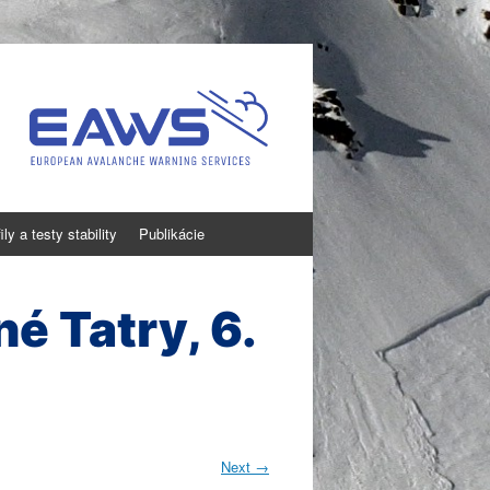
ly a testy stability
Publikácie
 Tatry, 6.
Next
→