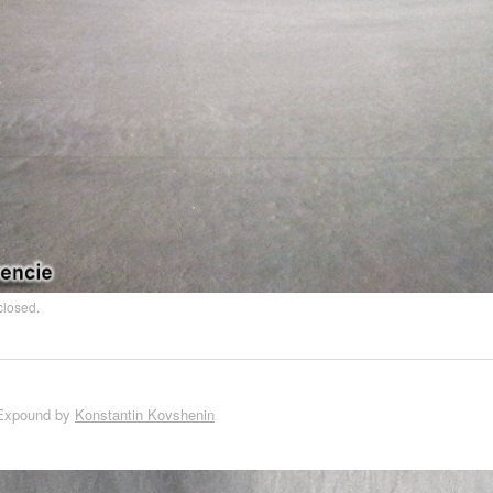
closed.
Expound by
Konstantin Kovshenin