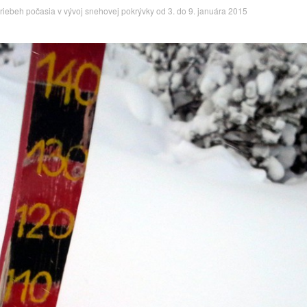
riebeh počasia v vývoj snehovej pokrývky od 3. do 9. januára 2015