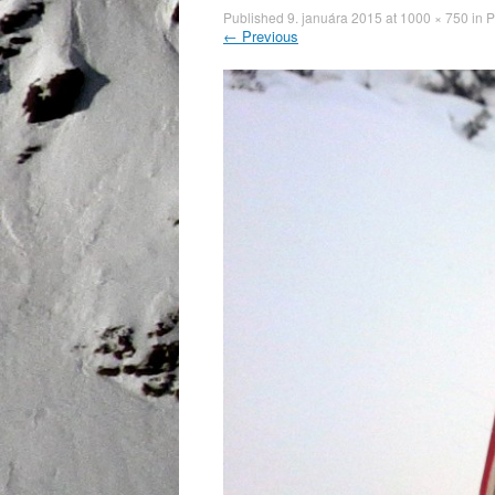
Published
9. januára 2015
at
1000 × 750
in
P
←
Previous