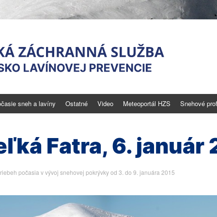
časie sneh a lavíny
Ostatné
Video
Meteoportál HZS
Snehové profi
novej prevencie
 nebezpečenstve
ľká Fatra, 6. január
riebeh počasia v vývoj snehovej pokrývky od 3. do 9. januára 2015