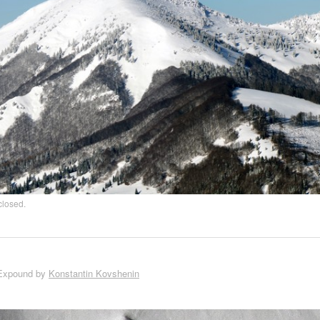
closed.
Expound by
Konstantin Kovshenin